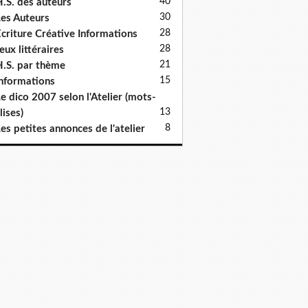
40
.S. des auteurs
30
es Auteurs
28
criture Créative Informations
28
eux littéraires
21
.S. par thème
15
nformations
e dico 2007 selon l'Atelier (mots-
13
lises)
8
es petites annonces de l'atelier