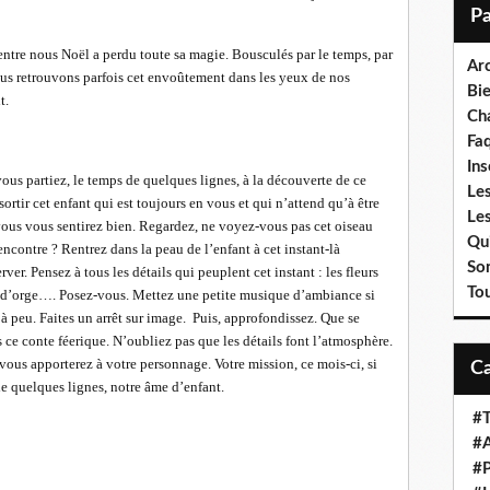
i
l
’entre nous Noël a perdu toute sa magie. Bousculés par le temps, par
Ar
nous retrouvons parfois cet envoûtement dans les yeux de nos
Bi
nt.
Cha
Fa
Ins
ous partiez, le temps de quelques lignes, à la découverte de ce
Les
ortir cet enfant qui est toujours en vous et qui n’attend qu’à être
Le
vous vous sentirez bien. Regardez, ne voyez-vous pas cet oiseau
Qui
encontre ? Rentrez dans la peau de l’enfant à cet instant-là
So
ver. Pensez à tous les détails qui peuplent cet instant : les fleurs
To
e d’orge…. Posez-vous. Mettez une petite musique d’ambiance si
à peu. Faites un arrêt sur image. Puis, approfondissez. Que se
ce conte féerique. N’oubliez pas que les détails font l’atmosphère.
vous apporterez à votre personnage. Votre mission, ce mois-ci, si
de quelques lignes, notre âme d’enfant.
#T
#A
#P