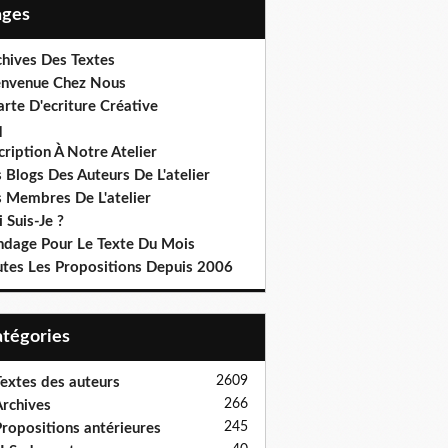
Pages
chives Des Textes
envenue Chez Nous
rte D'ecriture Créative
q
cription À Notre Atelier
 Blogs Des Auteurs De L'atelier
s Membres De L'atelier
 Suis-Je ?
ndage Pour Le Texte Du Mois
utes Les Propositions Depuis 2006
Catégories
2609
extes des auteurs
266
rchives
245
ropositions antérieures