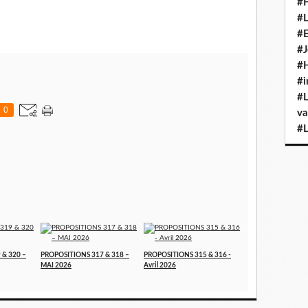
#H
#L
#E
#J
#H
#i
#L
0
va
#L
 & 320 –
PROPOSITIONS 317 & 318 –
PROPOSITIONS 315 & 316 -
MAI 2026
Avril 2026