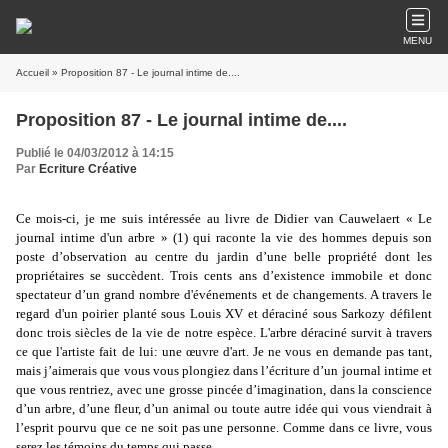
MENU
Accueil
» Proposition 87 - Le journal intime de....
Proposition 87 - Le journal intime de....
Publié le 04/03/2012 à 14:15
Par
Ecriture Créative
Ce mois-ci, je me suis intéressée au livre de Didier van Cauwelaert « Le
journal intime d'un arbre » (1) qui raconte la vie des hommes depuis son
poste d’observation au centre du jardin d’une belle propriété dont les
propriétaires se succèdent. Trois cents ans d’existence immobile et donc
spectateur d’un grand nombre d'
événements
et de changements. A travers le
regard d'un poirier planté sous Louis XV et déraciné sous Sarkozy défilent
donc trois siècles de la vie de notre espèce. L'arbre déraciné survit à travers
ce que l'artiste fait de lui: une œuvre d'art. Je ne vous en demande pas tant,
mais j’aimerais que vous vous plongiez dans l’écriture d’un journal intime et
que vous rentriez, avec une grosse pincée d’imagination, dans la conscience
d’un arbre, d’une fleur, d’un animal ou toute autre idée qui vous viendrait à
l’esprit pourvu que ce ne soit pas une personne. Comme dans ce livre, vous
serez les témoins du temps qui passe.