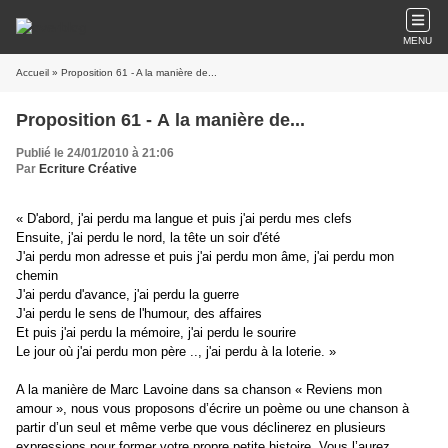
MENU
Accueil
» Proposition 61 - A la manière de...
Proposition 61 - A la manière de...
Publié le 24/01/2010 à 21:06
Par
Ecriture Créative
« D'abord, j'ai perdu ma langue et puis j'ai perdu mes clefs
Ensuite, j'ai perdu le nord, la tête un soir d'été
J'ai perdu mon adresse et puis j'ai perdu mon âme, j'ai perdu mon
chemin
J'ai perdu d'avance, j'ai perdu la guerre
J'ai perdu le sens de l'humour, des affaires
Et puis j'ai perdu la mémoire, j'ai perdu le sourire
Le jour où j'ai perdu mon père .., j'ai perdu à la loterie. »
A la manière de Marc Lavoine dans sa chanson « Reviens mon
amour », nous vous proposons d’écrire un poème ou une chanson à
partir d’un seul et même verbe que vous déclinerez en plusieurs
expressions pour former votre propre petite histoire. Vous l’aurez