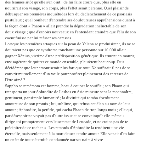
des femmes sitôt qu'elle s'en oint ; de lui faire croire que, plus elle en
nourrirait son visage, son corps, plus l'effet serait pérenne. Quel plaisir de
débusquer ses premières inquiétudes lors du déclenchement de ce psoriasis
pustuleux ; quel bonheur d'entendre ses douloureuses appréhensions quant à
la façon dont « Phaon » allait prendre la dégradation inéluctable de son
doux visage ; que d'espoirs nouveaux en l'entendant craindre que l'élu de son
coeur finisse par lui refuser ses caresses.
Lorsque les premières attaques sur la peau de Yelena se produisirent, ils ne se
doutaient pas que ce syndrome touchant une personne sur 10.000 allait
gagner Xénius, victime d'une prédisposition génétique. Ils crurent en mourir,
envisagèrent de quitter ce monde ensemble, pleurèrent beaucoup. Puis
décidèrent que leur amour serait plus fort que tout. Ne suffisait-il pas de se
couvrir mutuellement d'un voile pour profiter pleinement des caresses de
l'être aimé ?
Sappho se remémora cet homme, beau à couper le souffle ; son Phaon qui
transporta un jour Aphrodite de Lesbos en Asie mineure sans la reconnaître,
gentiment, par simple humanité ; la divinité qui tomba éperdument
amoureuse de son promis ; lui, sublime, qui refusa cet élan au nom de leur
amour ; Aphrodite, la perfide, qui cacha Phaon de trop longs mois ; elle qui,
par désespoir ne voyait pas d'autre issue et se convainquît elle-même «
dirige-toi promptement vers le sommet de Leucade, et ne crains pas de te
précipiter de ce rocher. ». Les remords d'Aphrodite la rendirent une vie
éternelle, mais seulement à la mort de son tendre amour. Elle venait d'en faire
un enfer de toute éternité, condamnée par ses pairs à vivre.