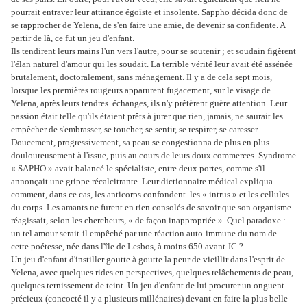
pourrait entraver leur attirance égoïste et insolente. Sappho décida donc de
se rapprocher de Yelena, de s'en faire une amie, de devenir sa confidente. A
partir de là, ce fut un jeu d'enfant.
Ils tendirent leurs mains l'un vers l'autre, pour se soutenir ; et soudain figèrent
l'élan naturel d'amour qui les soudait. La terrible vérité leur avait été assénée
brutalement, doctoralement, sans ménagement. Il y a de cela sept mois,
lorsque les premières rougeurs apparurent fugacement, sur le visage de
Yelena, après leurs tendres échanges, ils n'y prêtèrent guère attention. Leur
passion était telle qu'ils étaient prêts à jurer que rien, jamais, ne saurait les
empêcher de s'embrasser, se toucher, se sentir, se respirer, se caresser.
Doucement, progressivement, sa peau se congestionna de plus en plus
douloureusement à l'issue, puis au cours de leurs doux commerces. Syndrome
« SAPHO » avait balancé le spécialiste, entre deux portes, comme s'il
annonçait une grippe récalcitrante. Leur dictionnaire médical expliqua
comment, dans ce cas, les anticorps confondent les « intrus » et les cellules
du corps. Les amants ne furent en rien consolés de savoir que son organisme
réagissait, selon les chercheurs, « de façon inappropriée ». Quel paradoxe :
un tel amour serait-il empêché par une réaction auto-immune du nom de
cette poétesse, née dans l'île de Lesbos, à moins 650 avant JC ?
Un jeu d'enfant d'instiller goutte à goutte la peur de vieillir dans l'esprit de
Yelena, avec quelques rides en perspectives, quelques relâchements de peau,
quelques ternissement de teint. Un jeu d'enfant de lui procurer un onguent
précieux (concocté il y a plusieurs millénaires) devant en faire la plus belle