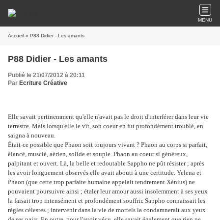
MENU
Accueil
» P88 Didier - Les amants
P88 Didier - Les amants
Publié le 21/07/2012 à 20:11
Par
Ecriture Créative
Elle savait pertinemment qu'elle n'avait pas le droit d'interférer dans leur vie
terrestre. Mais lorsqu'elle le vît, son coeur en fut profondément troublé, en
saigna à nouveau.
Était-ce possible que Phaon soit toujours vivant ? Phaon au corps si parfait,
élancé, musclé, aérien, solide et souple. Phaon au coeur si généreux,
palpitant et ouvert. Là, la belle et redoutable Sappho ne pût résister ; après
les avoir longuement observés elle avait abouti à une certitude. Yelena et
Phaon (que cette trop parfaite humaine appelait tendrement Xénius) ne
pouvaient poursuivre ainsi ; étaler leur amour aussi insolemment à ses yeux
la faisait trop intensément et profondément souffrir. Sappho connaissait les
règles célestes ; intervenir dans la vie de mortels la condamnerait aux yeux
de ses pairs. En outre, pour l'avoir vécu, elle savait également que rien ne