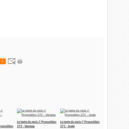
is ne tends plus la joue
je t'aime
exilée, loin de tout.
0
Le texte du mois // Proposition
Le texte du mois // Proposition
Proposition
272 - Vanessa
271 - Josée