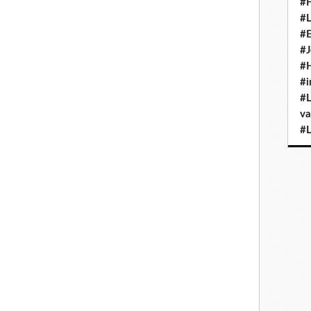
#H
#L
un grand trou
#E
je t’aime
#J
#H
toi le fou
#i
j'y ai cru
#L
va
plus que tout
#L
mais tu m'achèves
d'un coup
je t'aime
c'était nous
ensevelis
dans la boue.
je t'aime