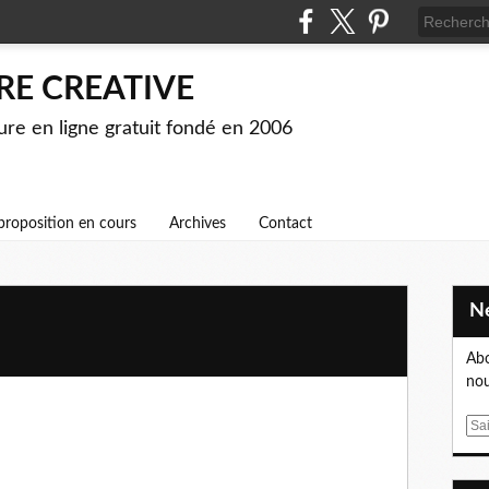
RE CREATIVE
ture en ligne gratuit fondé en 2006
proposition en cours
Archives
Contact
Abo
nou
Je t’aime,
E
C’est tout.
m
a
Je t’aime