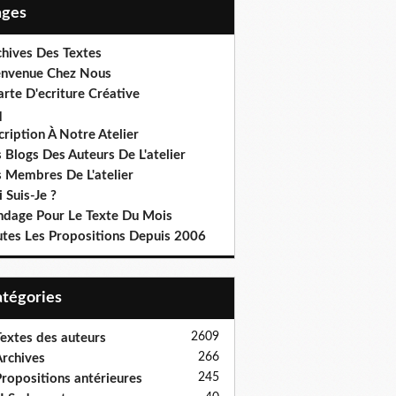
Pages
chives Des Textes
envenue Chez Nous
rte D'ecriture Créative
q
cription À Notre Atelier
 Blogs Des Auteurs De L'atelier
s Membres De L'atelier
 Suis-Je ?
ndage Pour Le Texte Du Mois
utes Les Propositions Depuis 2006
Catégories
2609
extes des auteurs
266
rchives
245
ropositions antérieures