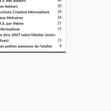
40
.S. des auteurs
30
es Auteurs
28
criture Créative Informations
28
eux littéraires
21
.S. par thème
15
nformations
e dico 2007 selon l'Atelier (mots-
13
lises)
8
es petites annonces de l'atelier