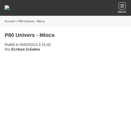
MENU
Accueil
» P80 Univers - Mioca
P80 Univers - Mioca
Publié le 05/02/2012 à 15:42
Par
Ecriture Créative
Sourcil froncé, John rejetait la fumée de la cigarette qui ne quittait
jamais ses lèvres jusqu'à la dernière cendre.
Depuis trois jours, il pensait à sa fiancée retenue en otage, quelque
part dans la montagne. Les ravisseurs affirmaient avoir agir pour venger la
mort de leur chef. Tué il y a une semaine par la police, au cours d’une
fusillade, lors d’une opération coup de poing pour démanteler un groupe de
trafiquant de drogue. « Mais pourquoi Mioca ? » Se demandait John.
Pourquoi sa fiancée ?
Le brouillard de ce matin-là, rendait sa vision floue. Il avait du mal
pour voir le sommet de cette montagne derrière laquelle se trouvait sa
bienaimée. « Est-elle en vie ? Si elle l’est ? Dans quel état elle se trouve ? »
Se demandait John. Pour oublier ses soucis qui l’agaçaient et pour se
réchauffer, il allumait une autre cigarette. La fumée agissait comme un