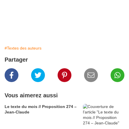
exutoire. Dans un mouvement las, il laissait échapper cette phrase : « Ces
individus vont me payer très chère s’ils touchaient à un seul cheveu de
Mioca. » Il suffoquait. Et reprenait sa respiration peu de temps après.
Depuis, aucune action n’était entreprise par le gouvernement pour la
libération de Mioca. Mais il refusait de croire que le gouvernement tentait
d’occulter cette affaire.
#Textes des auteurs
Partager
Vous aimerez aussi
Le texte du mois // Proposition 274 –
Jean-Claude