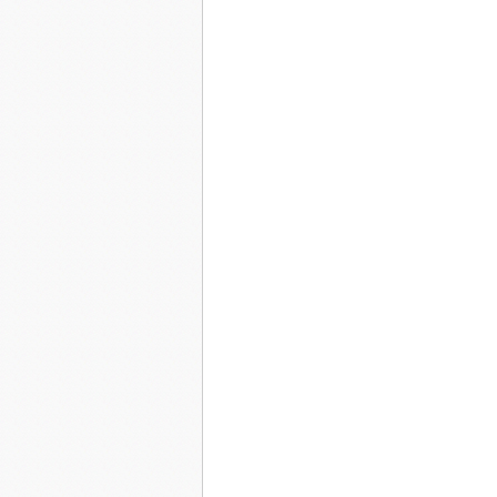
temps en temps, on voyait passer le train en haut
Ce jour-là, j'entendis plus nettement que d'habi
le bruit énorme d'un craquement éclata. Contre
lumineux sur moi et, dans une immense clameur
wagons vrilla brusquement, entrainant la machi
les trois maisons du hameau.
Un silence pantelant s'installa, suivi de cris,
uns après les autres, happant les quelques surv
isbas brisées, commencèrent à émerger quelques
volaient partout. Vêtements, couverts, valises é
tenter de s'échapper et mourir sur la neige, par
femmes chapelet entouré autour des doigts, hom
rats, sortant des ruines, arrivaient par hordes en
Figé, horrifié, impuissant, que pouvais-je faire?
seul. Le premier lieu de vie, la petite gare glacé
Ils m'ont enfermé à l'asile de fous. Personne ne sa
advenu de tous ces malheureux. Je passe ma vie 