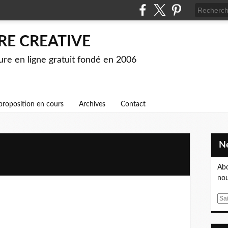
RE CREATIVE
ture en ligne gratuit fondé en 2006
proposition en cours
Archives
Contact
Abo
nou
glacial qui sifflait, balayant la plaine et les collines éloignées
ouvrant les arbres dénudés, rien ne semblait vivre ici. La locomotive
E
 se confondait déjà avec le ciel bas. Dans la petite gare, vide et
m
age où je devais me rendre? Je consultais la carte, masquée de
a