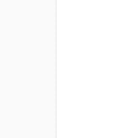
buée, et fis la grimace.
C'était un hameau au no
heures de marche à travers des chemins de cam
abords de la gare, je me mis courageusement en
Mais qu'allais-je faire dans ce coin perdu? J'av
qu'étant intimement persuadé de mon bon droit, j
et, sans nouvelle de mon adversaire, je ne préf
plus, nanti des ouvrages dédicacés par mes profe
cours de ma vie sous de meilleurs auspices.
Le village était composé de trois maisons, quas
chanvre peut-être, émergeant de la neige. J'étai
très rouge, ma logeuse, m'accueillit. J'appris pl
accessoirement, ivre du matin au soir.
Je passai quelques mois paisibles. La maison étai
Maria Ivanovna descendait une fois par mois à la
quelques pommes de terre, élevait des poules qu
pour faire du thé. Le reste du temps, elle ronfla
jambes.
Je l'aidais du mieux que je pouvais, ma
Le paysage était vide et glacé. Les autres isbas