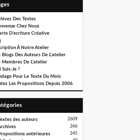
Pages
chives Des Textes
envenue Chez Nous
rte D'ecriture Créative
q
cription À Notre Atelier
 Blogs Des Auteurs De L'atelier
s Membres De L'atelier
 Suis-Je ?
ndage Pour Le Texte Du Mois
utes Les Propositions Depuis 2006
Catégories
2609
extes des auteurs
266
rchives
245
ropositions antérieures