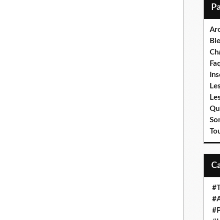
m imprononçable, perdu dans les tréfonds du pays. Il y avait trois
i
pagne enneigés. Enjambant les gravats qui encombraient les
l
 route.
Ar
Bi
ais sur la conscience une vilaine affaire de bagarre après boire. Bien
e n'ai dû mon salut qu'à la fuite. Je sais bien que je suis recherché
Cha
ère pas affronter la justice quelque peu sommaire de l'époque. De
Fa
sseurs, j'espérai la paix et le calme pour étudier et reprendre le
Ins
Les
Le
i en ruines, entourées de quelques touffes d'herbe jaune, du
Qui
s atterré. Devant l'une d'entre elles, une brave paysanne, ronde et
So
us tard qu'elle était la seule habitante du hameau et,
To
t sale et les souris galopaient derrière les tapisseries. Pour vivre,
 ville pour acheter son nécessaire. Pour le reste, elle cultivait
'elle allait vendre. Elle tirait du puits une eau quasi imbuvable
it, ivre morte, sa jupe aux ourlets défaits pendouillant sur ses
#T
is il n'y eut jamais de connivence entre nous.
#A
#P
 étaient vides et désertées. C'étaient de plus des nids de vermine. De