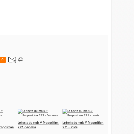
les. Je vois un de ces misérables, en flamme, ou moignon cassé en
 quoi, grands dieux? Que pouvais-je faire? Que pouvais-je faire? Et
0
Le texte du mois // Proposition
Le texte du mois // Proposition
Proposition
272 - Vanessa
271 - Josée