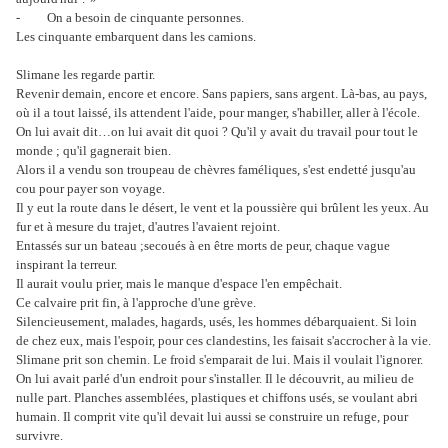
- On a besoin de cinquante personnes.
Les cinquante embarquent dans les camions.
Slimane les regarde partir.
Revenir demain, encore et encore. Sans papiers, sans argent. Là-bas, au pays,
où il a tout laissé, ils attendent l'aide, pour manger, s'habiller, aller à l'école.
On lui avait dit…on lui avait dit quoi ? Qu'il y avait du travail pour tout le
monde ; qu'il gagnerait bien.
Alors il a vendu son troupeau de chèvres faméliques, s'est endetté jusqu'au
cou pour payer son voyage.
Il y eut la route dans le désert, le vent et la poussière qui brûlent les yeux. Au
fur et à mesure du trajet, d'autres l'avaient rejoint.
Entassés sur un bateau ;secoués à en être morts de peur, chaque vague
inspirant la terreur.
Il aurait voulu prier, mais le manque d'espace l'en empêchait.
Ce calvaire prit fin, à l'approche d'une grève.
Silencieusement, malades, hagards, usés, les hommes débarquaient. Si loin
de chez eux, mais l'espoir, pour ces clandestins, les faisait s'accrocher à la vie.
Slimane prit son chemin. Le froid s'emparait de lui. Mais il voulait l'ignorer.
On lui avait parlé d'un endroit pour s'installer. Il le découvrit, au milieu de
nulle part. Planches assemblées, plastiques et chiffons usés, se voulant abri
humain. Il comprit vite qu'il devait lui aussi se construire un refuge, pour
survivre.