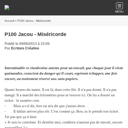
MENU
Accueil
» P100 Jacou - Miséricorde
P100 Jacou - Miséricorde
Publié le 09/06/2013 à 15:00
Par
Ecriture Créative
Interminable et clandestine attente pour un travail, que chaque jour il vient
quémander, conscient du danger qu'il court, espérant échapper, une fois
encore, au traitement réservé aux sans-papiers.
Quatre heures du matin. Il est là, dans cette file. Il n'a pas dormi. Il n'a pas
mangé. Il a marché des kilomètres pour se trouver ici. On lui a donné un
ticket : le numéro cent.
- Mais a-t-il dit, hier on m'a dit que j'aurais droit…
- Il fallait arriver plus tôt. C'est comme ça. Bon, tu le prends ton ticket.
J'ai pas que ça à faire.
« Je suis le centième. Et derrière moi, combien n'auront pas de travail, encore
aujourd'hui ? »