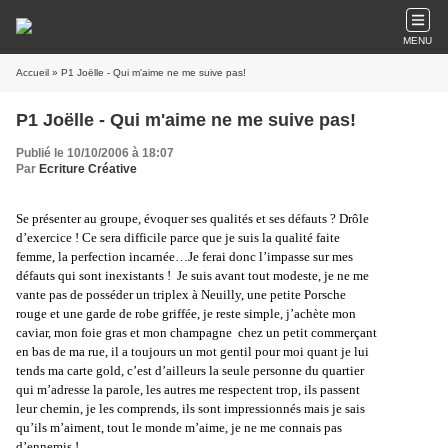
MENU
Accueil
» P1 Joëlle - Qui m'aime ne me suive pas!
P1 Joëlle - Qui m'aime ne me suive pas!
Publié le 10/10/2006 à 18:07
Par
Ecriture Créative
Se présenter au groupe, évoquer ses qualités et ses défauts ? Drôle
d’exercice ! Ce sera difficile parce que je suis la qualité faite
femme, la perfection incarnée…Je ferai donc l’impasse sur mes
défauts qui sont inexistants ! Je suis avant tout modeste, je ne me
vante pas de posséder un triplex à Neuilly, une petite Porsche
rouge et une garde de robe griffée, je reste simple, j’achète mon
caviar, mon foie gras et mon champagne chez un petit commerçant
en bas de ma rue, il a toujours un mot gentil pour moi quant je lui
tends ma carte gold, c’est d’ailleurs la seule personne du quartier
qui m’adresse la parole, les autres me respectent trop, ils passent
leur chemin, je les comprends, ils sont impressionnés mais je sais
qu’ils m’aiment, tout le monde m’aime, je ne me connais pas
d’ennemis !