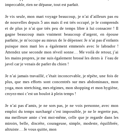
impeccable, rien ne dépasse, tout est parfait.
Je vis seule, mon mari voyage beaucoup, je n’ai d’ailleurs pas eu
de nouvelles depuis 5 ans mais il est très occupé, je le comprends
et de plus je n’ai que très peu de temps libre à lui consacrer ! Il
gagne beaucoup mais vraiment beaucoup d’argent, en épouse
parfaite, je m’occupe au mieux de le dépenser. Je n’ai pas d’enfants
puisque mon mari les a également emmenés avec le labrador !
Attendez une seconde mon réveil sonne… Me voilà de retour, j’ai
les mains propres, je me suis également brossé les dents à l’eau de
javel car je venais de parler du chien !
Je n’ai jamais travaillé, c’était inconcevable, je répète, une fois de
plus, que mes efforts sont concentrés sur mes abdominaux, mon
yoga, mon stretching, mes régimes, mon shopping et mon hygiène,
croyez-moi c’est un boulot à plein temps !
Je n’ai pas d’amis, je ne sors pas, je ne vois personne, avec mon
emploi du temps surchargé c’est impossible, je ne le regrette pas,
ma meilleure amie c’est moi-même, celle que je regarde dans les
miroirs, belle, discrète, courageuse, simple, modeste, équilibrée,
altruiste… Je vous quitte, mon
réveil sonne…