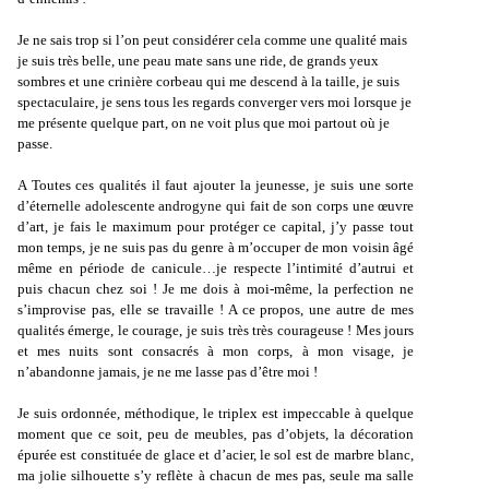
Je ne sais trop si l’on peut considérer cela comme une qualité mais
je suis très belle, une peau mate sans une ride, de grands yeux
sombres et une crinière corbeau qui me descend à la taille, je suis
spectaculaire, je sens tous les regards converger vers moi lorsque je
me présente quelque part, on ne voit plus que moi partout où je
passe.
A Toutes ces qualités il faut ajouter la jeunesse, je suis une sorte
d’éternelle adolescente androgyne qui fait de son corps une œuvre
d’art, je fais le maximum pour protéger ce capital, j’y passe tout
mon temps, je ne suis pas du genre à m’occuper de mon voisin âgé
même en période de canicule…je respecte l’intimité d’autrui et
puis chacun chez soi ! Je me dois à moi-même, la perfection ne
s’improvise pas, elle se travaille ! A ce propos, une autre de mes
qualités émerge, le courage, je suis très très courageuse ! Mes jours
et mes nuits sont consacrés à mon corps, à mon visage, je
n’abandonne jamais, je ne me lasse pas d’être moi !
Je suis ordonnée, méthodique, le triplex est impeccable à quelque
moment que ce soit, peu de meubles, pas d’objets, la décoration
épurée est constituée de glace et d’acier, le sol est de marbre blanc,
ma jolie silhouette s’y reflète à chacun de mes pas, seule ma salle