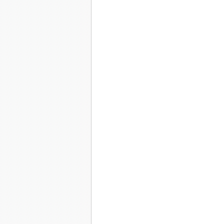
Allez flanq' tout par terre
C'est la faute à Voltaire
La bouff' dans le ruisseau
On s'en fich' de Rousseau
Popott' et môm' à l'arrivée
En vain elle voudrait fuir
C'est le pacte qu'elle a signé
Voir Aldi et mourir
Allez flanq' tout par terre
C'est la faute à Voltaire
Les môm' dans le ruisseau
Comme il a fait Rousseau
Et demain à l'usine au loin
Sans faire la grimace
L'patron la saut'ra su'l' terr'plein
Gueulant « ta gueule pétasse »