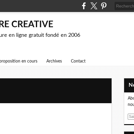
RE CREATIVE
ture en ligne gratuit fondé en 2006
proposition en cours
Archives
Contact
Abo
nou
E
m
a