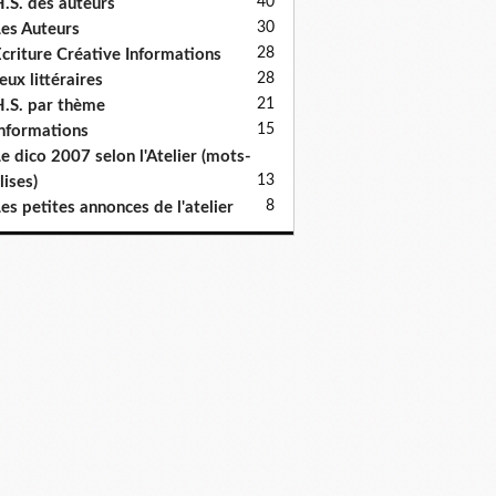
40
.S. des auteurs
30
es Auteurs
28
criture Créative Informations
28
eux littéraires
21
.S. par thème
15
nformations
e dico 2007 selon l'Atelier (mots-
13
lises)
8
es petites annonces de l'atelier