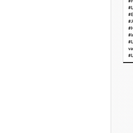
#H
#L
#E
#J
#H
#i
#L
va
#L