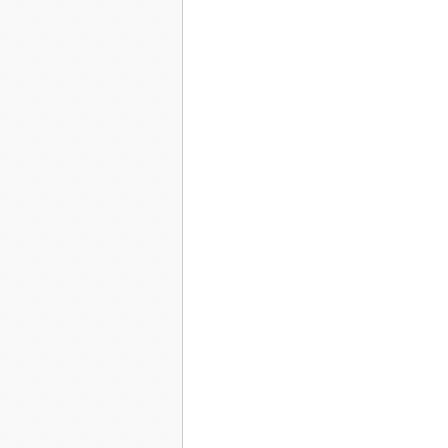
Elle flanq'ra tout par terre
C'est la faute à Voltaire
Les boulons dans l'ruisseau
Ya pas pensé Rousseau
Battre sa coulpe à quoi ça sert ?
Tout l'mond' s'en fout et fuit
Pour certains vivre c'est l'enfer
Elle le sait elle le vit
Vas y flanq' tout par terre
C'est la faute à Voltaire
Ya bien mieux qu'le ruisseau
T'connais mêm' pas Rousseau
Sors de ta coquille cagole
T'en fich' de s'qu'ils te veul'
Sois toi gaie libre et rock and roll
Epanouie et seule