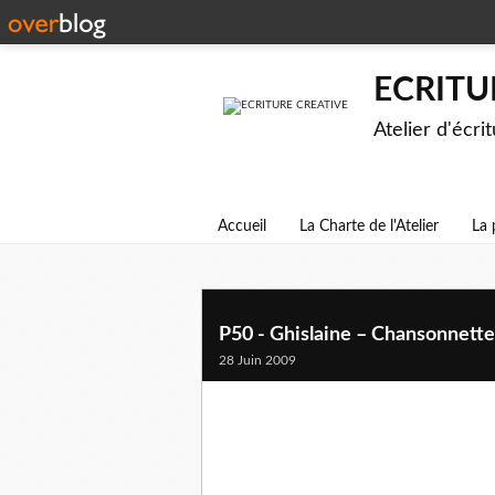
ECRITU
Atelier d'écri
Accueil
La Charte de l'Atelier
La 
P50 - Ghislaine – Chansonnette
28 Juin 2009
Sur le parking malodorant
Elle a poussé l'caddy
Ensuit' elle sait s'qui l'attend
Elle n'en a pas envie