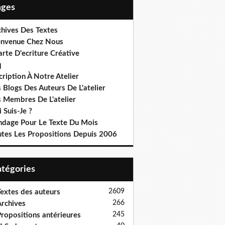
Pages
chives Des Textes
envenue Chez Nous
rte D'ecriture Créative
q
cription À Notre Atelier
 Blogs Des Auteurs De L'atelier
s Membres De L'atelier
 Suis-Je ?
ndage Pour Le Texte Du Mois
utes Les Propositions Depuis 2006
Catégories
2609
extes des auteurs
266
rchives
245
ropositions antérieures