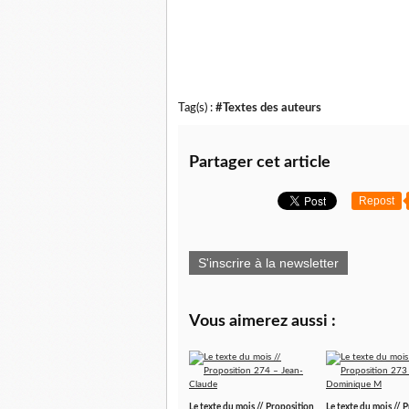
Allez largue la terre
A yest y rit Voltaire
T'occup' plus du ruisseau
Et flasque zy Rousseau
Tag(s) :
#Textes des auteurs
Partager cet article
Repost
S'inscrire à la newsletter
Vous aimerez aussi :
Le texte du mois // Proposition
Le texte du mois // 