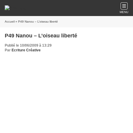
MENU
Accueil
» P49 Nanou – L’oiseau liberté
P49 Nanou – L’oiseau liberté
Publié le 10/06/2009 à 13:29
Par
Ecriture Créative
J’ouvre la fenêtre sur le grand fleuve qui serpente à travers la ville. L’air frais
du matin réveille un à un mes membres encore engourdis. Quelques frissons,
la sensation d’être en vie. Un tressaillement. L’espoir, dessiné par cet oiseau
qui virevolte dans les airs. Une nouvelle journée, un nouveau départ. Qui sait
?
Un bruit derrière la porte de ma chambre. Je me retourne. L’oiseau disparaît
de mon champ et le fleuve déjà s’endort sous la brume.
Il est derrière la porte. Je sens son odeur, j’entends son râle. J’entrevois une
ombre. Il va recommencer. Je ne bouge plus. Je suis figée. Sclérosée dans