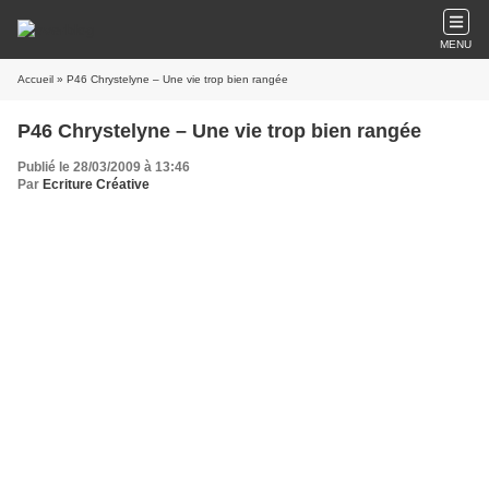
MENU
Accueil
» P46 Chrystelyne – Une vie trop bien rangée
P46 Chrystelyne – Une vie trop bien rangée
Publié le 28/03/2009 à 13:46
Par
Ecriture Créative
Liliane s'épuise à maîtriser sa vie. A un rythme effréné , s'enchaînent les repas
remarquablement variés, les budgets sérieusement bouclés, les cours de
gymnastique
jamais manqués, les enfants parfaitement éduqués, la vie
sociale pleinement assumée, les obligations professionnelles assidûment
remplies…..
Sa vie est entièrement planifiée, tout est sous contrôle. Pas de place pour le
hasard, pas de temps
pour l'imprévu,
tout est question d'équilibre
savamment entretenu !
Equilibre alimentaire, financier, physique, familial, professionnel, social
……
Liliane
a été une bonne fille, une enfant docile, toujours prête à faire ce