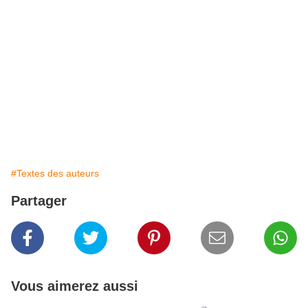
QUE le Père Noël va déposer sauront, nous réjouir.
LES temps présents hélas n'ont plus la splendeur d'autrefois.
ANNEES de croissance puis de privation transforment les paysages.
LUI, le Père PDG, de sa guimbarde snob est passé au vélo ma fois.
ONT-ils encore la beauté d'antan les flocons de neige sur notre visage ?
IMPITOYABLEMENT, le Père PDG bombarde d'artificielle neige qui
poudroie,
ARRACHE(e), propulsée de ses canons, la vaste planète que les canicules
ravagent.
#Textes des auteurs
Partager
Vous aimerez aussi