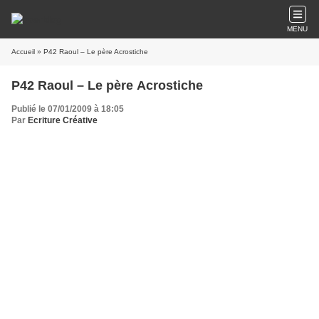
MENU
Accueil
» P42 Raoul – Le père Acrostiche
P42 Raoul – Le père Acrostiche
Publié le 07/01/2009 à 18:05
Par
Ecriture Créative
NOEL, le nom du Père qui rit dans sa barbe, mais le Père Noël n'a plus de
barbe.
N'EST visible que son immense entendement de la faiblesse humaine.
PAS terrible pourtant la drôle d'usine où il gare sa vieille guimbarde.
UN consortium quand même où travaillent pour lui des gens de tous
spécimens.
JOUR de labeur sans fin, mais chiffre d'affaire phénoménal pour le Père PDG.
NI barbe, ni manteau garni de fourrure, ni hotte, ni traîneau.
UNE allure de manager, crâne rasé, petit costume cintré des nouveaux PDG.
SAISON d'hiver ou d'été, dans les deux hémisphères, il envoie ses charters de
cadeaux.