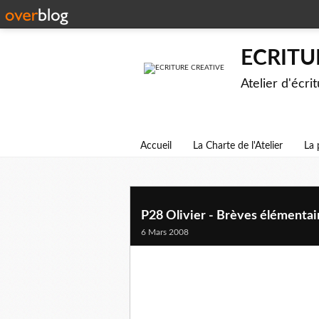
ECRITU
Atelier d'écri
Accueil
La Charte de l'Atelier
La 
P28 Olivier - Brèves élémentair
6 Mars 2008
Le Vent :
Ils partirent au souffle du Zéphyr taquiner les é