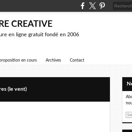
RE CREATIVE
ture en ligne gratuit fondé en 2006
proposition en cours
Archives
Contact
es (le vent)
Abo
nou
E
m
a
toiles,