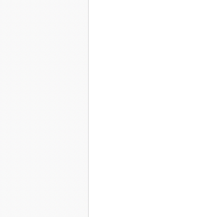
J’ai grisé mes cheveux aux vents
Des jours et des nuits passés,
Afin qu’en tribu ils obtiennent
L’apanage du temps
D’une couleur lassée,
Fragile et corallienne.
J’ai lissé mes cheveux au printemps,
Prospéré au rythme de l’été,
Souhaitant que l’automne ne vienne.
Mais à force de faire cuire le temps,
L’hiver est arrivé
Dans sa froideur hautaine.