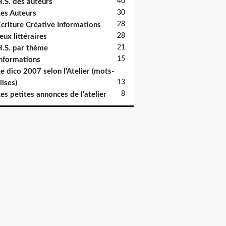
40
.S. des auteurs
30
es Auteurs
28
criture Créative Informations
28
eux littéraires
21
.S. par thème
15
nformations
e dico 2007 selon l'Atelier (mots-
13
lises)
8
es petites annonces de l'atelier