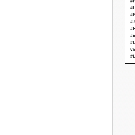
#H
#L
#E
#J
#H
#i
#L
va
#L