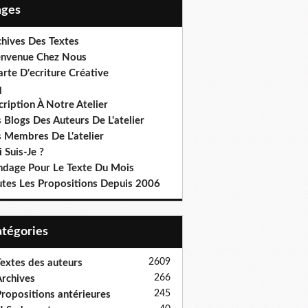
Pages
chives Des Textes
envenue Chez Nous
rte D'ecriture Créative
q
cription À Notre Atelier
 Blogs Des Auteurs De L'atelier
s Membres De L'atelier
 Suis-Je ?
ndage Pour Le Texte Du Mois
utes Les Propositions Depuis 2006
Catégories
2609
extes des auteurs
266
rchives
245
ropositions antérieures