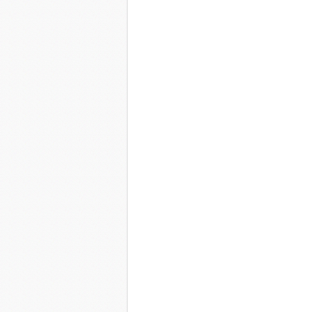
Dans la bruine, sous les pluies diluviennes,
Je m’en vais cuire le temps
Qui s’est mal amarré
Au coin de mes persiennes.
J’ai livré mes cheveux aux vents
Pour qu’ils puissent doucement les bercer
Sous la houle, et quoi qu’il advienne,
Je laisse fuir le temps
Sous une pluie d’été,
Rappelant ses odeurs anciennes.