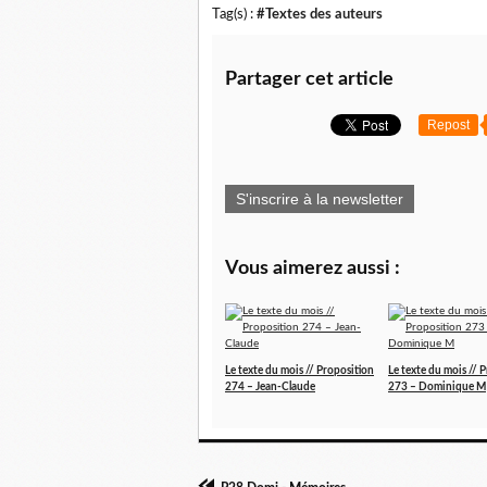
Tag(s) :
#Textes des auteurs
Partager cet article
Repost
S'inscrire à la newsletter
Vous aimerez aussi :
Le texte du mois // Proposition
Le texte du mois // 
274 – Jean-Claude
273 – Dominique M