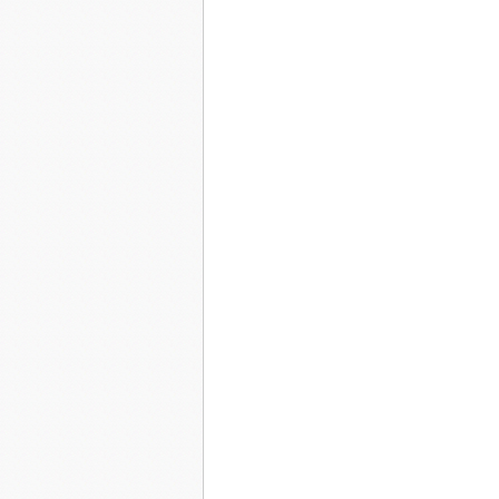
Repoussant leur limite, ébrouant la poussière
Qui, sise après des siècles, s'amassait dans les v
Et purent ainsi briser mille et une barrières.
J’aime m’abandonner dans cet espace,
Baigné par le vent, nimbé de fleurs de lupin…
Ma mie s’en sauve en courant de peur que, ten
S’agrippe à elle son saisonnier rhume des foins
Cheveux au vent
J’ai semé mes cheveux aux vents,
Au rythme des tempêtes et marées.