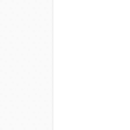
souffrance qui me broie un peu plus de jour en
Lorsque je m'aperçois dans un miroir, je ne m
pleurer et encore et sans cesse pleurer.
Je n'arrive pas à faire surface ou je ne veux pa
J'ai entendu le docteur dire à ton père -" Laisse
deuil. "
Je tourne en rond dans cet appartement aux mi
Surtout n'ouvrez pas les volets! La lumière m'éc
j'ai jeté le téléphone au fond de l'armoire à li
Je ne sais plus parler, mes mots ne sont plus qu
Je ne veux plus entendre l'amour qui me protège
Toutes les odeurs me donne la nausée, ma bouc
faire manger.
Je reste longtemps dans la baignoire où seul 
grelotante, c'est que le temps s'est écoulé---enc