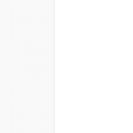
Tes joues rondes, ta peau rose respire la santé, 
Je prends tes mains entre les miennes. Elles s
(lorsque pour vomir tu enfonçais tes doigts dan
des aliments )
Je lève la tête vers mon enfant adoré, la sève 
m'enveloppe de bonheur, tari ma douleur. Mon 
Je murmure - " Comme je t'aime.
Tu caresses ma joue,
- " Ne t'inquiète plus, je vais mieux ici. ne te 
de toute l'attention et la tendresse qui me perm
Maman, sors de la douleur! Entends moi, ne la 
Penses à ce petit être innocent qui sommeille en
A jamais je resterais là! "
Elle pose une main légère sur mon coeur que j