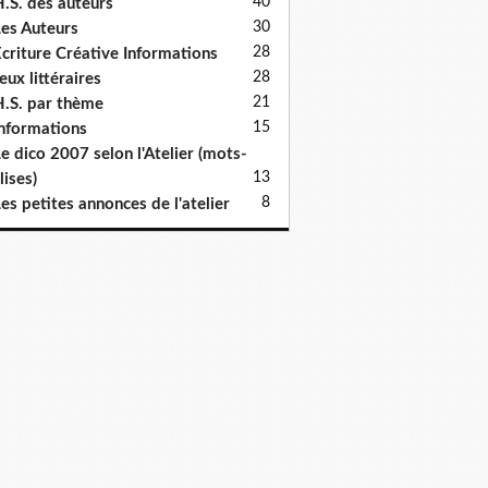
40
.S. des auteurs
30
es Auteurs
28
criture Créative Informations
28
eux littéraires
21
.S. par thème
15
nformations
e dico 2007 selon l'Atelier (mots-
13
lises)
8
es petites annonces de l'atelier