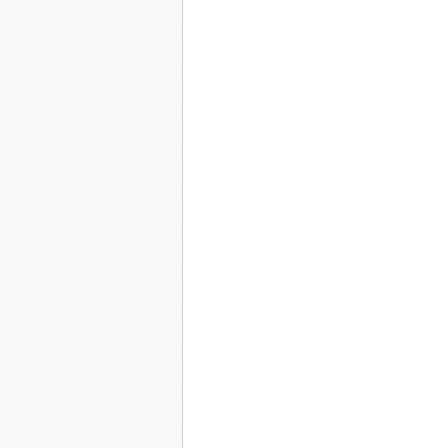
parcourent mon corps titubant. Un appel lointa
- " Sara! "
Je voulais fermer les stores de la baie vitrée du
magnifique arc-en-ciel. Ma pensée m'ordonnait 
au sol je fus aspirée par les couleurs :
rouge- bleu- jaune- violet- orange- rose- blanc 
Encore cette voix suppliante, lointaine,
- " Sara, s'il te plait ouvre les yeux, parle moi-
Une légende fredonnait en moi :
" L'arc-en-ciel est chemin et médiation entre l'i
monde et le notre. "
- " Maman! Maman! "
Tu me caresses le visage, déposes un délicat ba
l'herbe verte de notre jardin, et c'est ton odeur 
Je m'assieds et regarde. Dans tes yeux noisette