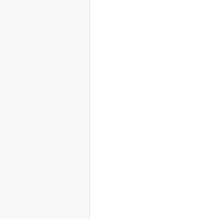
- " Maman! Oh, pardon maman, pardon---"
Je te revois sortant des toilettes, si fragile, si 
ne sais que t'attendre, désespérée, derrière cet
repas, ton gouter, un verre de jus de fruit.
Le médecin na plus de mots quand je l'appelle
monstrueuse maladie mentale qui te dévore av
Des séjours en centre nutritionnel, isolement a
En clinique pour d'épuisants examens et gavage 
condamne!
Même le Dieu tout puissant ne pourrait pas me
enfant! "
Déjà un mois que tes cendres reposent dans l'u
avait pas de noir, seulement transparent---com
- " Sara! "
Que se passe t-il? Une chaleur soudaine me mon