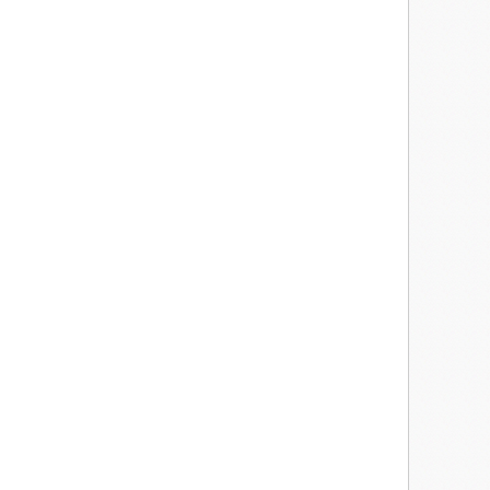
la bonne santé!
ont chaudes et ne portent plus la marque blessante de tes dents.
s ta bouche, jusque dans ta gorge meurtri par les retours fréquent
de ma vie. Ton sourire paisible me traverse de bien être,
âme se remplit de ton image.
reproche pas ce qui n'a pas été fais pour me soigner. Tu m'as entouré
et aujourd'hui, de reposer en paix.
laisse pas te dominer, t'enlever aux tiens!
 toi, donne-lui la vie!
e couvre de la mienne, comme pour mieux garder son empreinte.