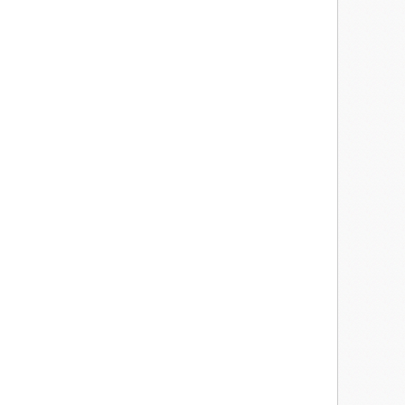
in,
 salon. En m'approchant de la clarté du jour je fus surprise par un
de fuir la lumière, mais mes jambes ne m'obéissaient plus, clouée
qui réunit l'ensemble.
--" et je n'entendis plus rien.
ci bas et l'au-dessus. Ses 7 couleurs forment un pont entre l'autre
iser sur ma tête appuyé sur tes genoux. Je suis allongée dans
ma petite fille que je respire, intensément.
s une lueur de joie.