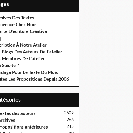
Pages
chives Des Textes
envenue Chez Nous
rte D'ecriture Créative
q
cription À Notre Atelier
 Blogs Des Auteurs De L'atelier
s Membres De L'atelier
 Suis-Je ?
ndage Pour Le Texte Du Mois
utes Les Propositions Depuis 2006
Catégories
2609
extes des auteurs
266
rchives
245
ropositions antérieures