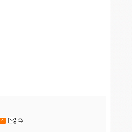
me regard inquiet, malheureux, désemparé.
 te perdre, toi aussi---"
s ces quelques mots.
larmes de confettis multicolores, dans mon cœur ne sont plus que
0