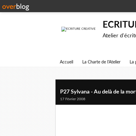
ECRITU
Atelier d'écri
Accueil
La Charte de l'Atelier
La 
P27 Sylvana - Au delà de la mor
17 Février 2008
" C'est l'histoire d'un papillon noir qui versai
Sa tristesse s'envolait comme des confettis de 
Je lis et relis ces phrases de ton journal intim