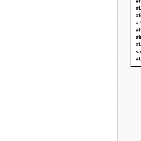
#H
#L
#E
pâle. Tu te blottis dans mes bras, moi l'impuissante à ton calvaire. Je
#J
te maudite porte, à chaque fois que tu t'enfermes pour vomir ton
#H
#i
 au secours. Je sens sa gêne, aussi désarmé que moi face à cette
#L
idement.
va
#L
bsolu égale déprime assurée.
par sonde nasale, égale le poids de la culpabilité, la balance qui
 rendre mon fébrile rayon de soleil, l'amour de ma vie," mon
rne, un papillon en cristal. Je suis désolée mon amour, il ni en
me toi ma douce.
te à la tête, mes tempes battent la chamade. Des frissons