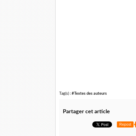
- " Sara!
Lentement j'ouvre les yeux. Pierre, mon mari, 
- Tu m'as fait si peur. Tu t'es évanouie, j'ai cru
Ses yeux sont mouillés, tout son être vibre dan
Je lui sourie dans mes larmes.
Et à toi, mon merveilleux papillon noir, tes 
des couleurs de cet
arc-en-ciel---magique.
Tag(s) :
#Textes des auteurs
Partager cet article
Repost