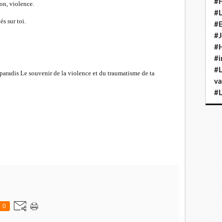
#H
ion, violence.
#L
s sur toi.
#E
#J
#H
#i
#L
paradis Le souvenir de la violence et du traumatisme de ta
va
#L
0