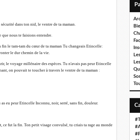
i
l
Ar
 sécurité dans ton nid, le ventre de ta maman.
Bi
Cha
e que nous te faisions entendre.
Fa
ans fin le tam-tam du cœur de ta maman Tu changeais Etincelle:
Ins
ronter le dur chemin de la vie.
Les
Le
urir, le voyage millénaire des espèces. Tu n'avais pas peur Etincelle
Qui
nant, on pouvait te toucher à travers le ventre de ta maman :
So
To
u as eu peur Etincelle Inconnu, noir, serré, sans fin, douleur.
#T
 ce fut la fin. Ton petit visage convulsé, tu criais ta rage au monde
#A
#P