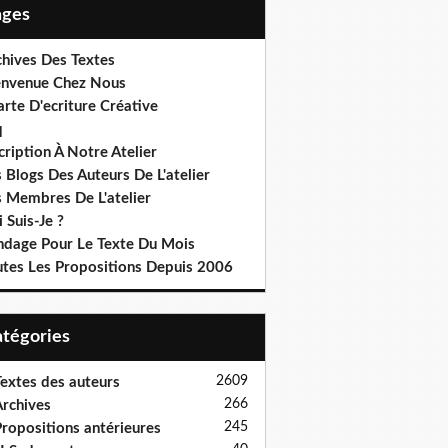
Pages
chives Des Textes
envenue Chez Nous
rte D'ecriture Créative
q
cription À Notre Atelier
 Blogs Des Auteurs De L'atelier
s Membres De L'atelier
 Suis-Je ?
ndage Pour Le Texte Du Mois
utes Les Propositions Depuis 2006
Catégories
2609
extes des auteurs
266
rchives
245
ropositions antérieures