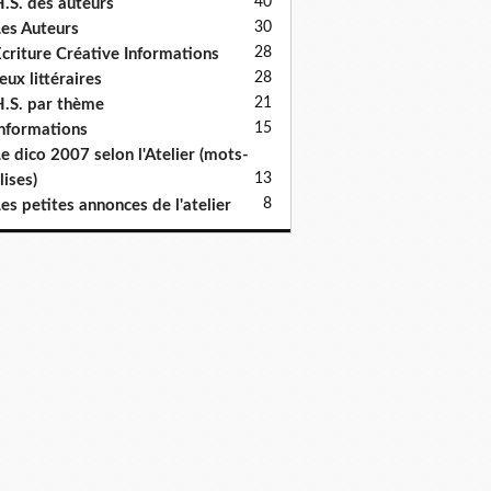
40
.S. des auteurs
30
es Auteurs
28
criture Créative Informations
28
eux littéraires
21
.S. par thème
15
nformations
e dico 2007 selon l'Atelier (mots-
13
lises)
8
es petites annonces de l'atelier