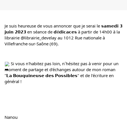
Je suis heureuse de vous annoncer que je serai le 𝘀𝗮𝗺𝗲𝗱𝗶 𝟯 
𝗷𝘂𝗶𝗻 𝟮𝟬𝟮𝟯 en séance de 𝗱é𝗱𝗶𝗰𝗮𝗰𝗲𝘀 à partir de 14h00 à la 
librairie @librairie_develay au 1012 Rue nationale à 
Villefranche-sur-Saône (69).
 Si vous n'habitez pas loin, n´hésitez pas à venir pour un 
moment de partage et d'échanges autour de mon roman 
"𝗟𝗮 𝗕𝗼𝘂𝗾𝘂𝗶𝗻𝗲𝘂𝘀𝗲 𝗱𝗲𝘀 𝗣𝗼𝘀𝘀𝗶𝗯𝗹𝗲𝘀" et de l'écriture en 
général !
Nanou