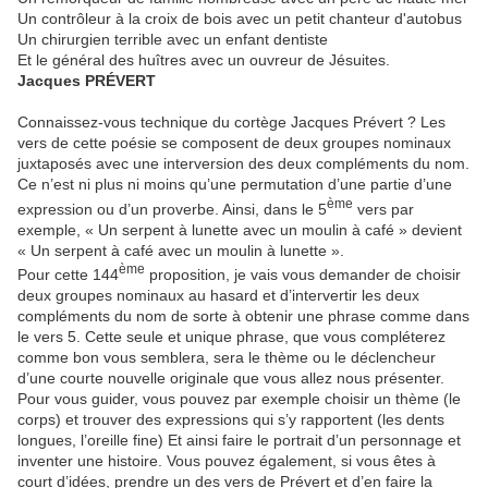
Un contrôleur à la croix de bois avec un petit chanteur d'autobus
Un chirurgien terrible avec un enfant dentiste
Et le général des huîtres avec un ouvreur de Jésuites.
Jacques PRÉVERT
Connaissez-vous technique du cortège Jacques Prévert ? Les
vers de cette poésie se composent de deux groupes nominaux
juxtaposés avec une interversion des deux compléments du nom.
Ce n’est ni plus ni moins qu’une permutation d’une partie d’une
ème
expression ou d’un proverbe. Ainsi, dans le 5
vers par
exemple, « Un serpent à lunette avec un moulin à café » devient
« Un serpent à café avec un moulin à lunette ».
ème
Pour cette 144
proposition, je vais vous demander de choisir
deux groupes nominaux au hasard et d’intervertir les deux
compléments du nom de sorte à obtenir une phrase comme dans
le vers 5. Cette seule et unique phrase, que vous compléterez
comme bon vous semblera, sera le thème ou le déclencheur
d’une courte nouvelle originale que vous allez nous présenter.
Pour vous guider, vous pouvez par exemple choisir un thème (le
corps) et trouver des expressions qui s’y rapportent (les dents
longues, l’oreille fine) Et ainsi faire le portrait d’un personnage et
inventer une histoire. Vous pouvez également, si vous êtes à
court d’idées, prendre un des vers de Prévert et d’en faire la