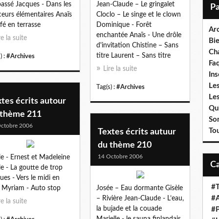
i
passé Jacques - Dans les
Jean-Claude – Le gringalet
l
eurs élémentaires Anaïs
Cloclo – Le singe et le clown
fé en terrasse
Dominique - Forêt
Ar
enchantée Anaïs - Une drôle
re la suite
Bi
d'invitation Chistine – Sans
Cha
titre Laurent – Sans titre
) :
#Archives
Fa
Lire la suite
Ins
Les
Tag(s) :
#Archives
Le
tes écrits autour
Qui
 thème 211
So
ctobre 2006
To
Textes écrits autuur
du thème 210
14 Octobre 2006
le - Ernest et Madeleine
le - La goutte de trop
ues - Vers le midi en
#T
 Myriam - Auto stop
Josée – Eau dormante Gisèle
#A
– Rivière Jean-Claude - L’eau,
re la suite
la bujade et la couade
#P
Marielle - le sauna finlandais