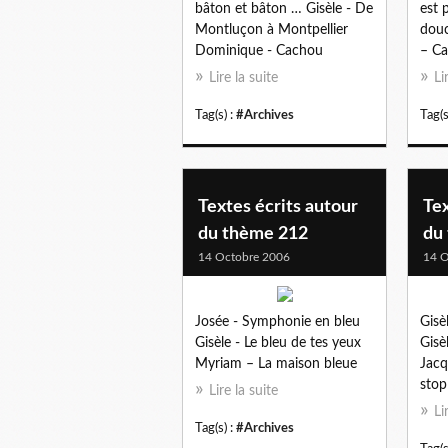
bâton et bâton … Gisèle - De
est 
Montluçon à Montpellier
douc
Dominique - Cachou
– Ca
Lire la suite
Li
Tag(s) :
#Archives
Tag(s
Textes écrits autour
Tex
du thème 212
du
14 Octobre 2006
14 O
Josée - Symphonie en bleu
Gisè
Gisèle - Le bleu de tes yeux
Gisè
Myriam – La maison bleue
Jacq
stop
Lire la suite
Li
Tag(s) :
#Archives