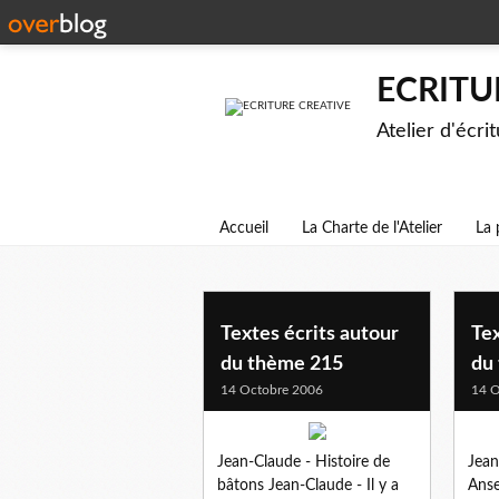
ECRITU
Atelier d'écri
Accueil
La Charte de l'Atelier
La 
archives
Textes écrits autour
Tex
du thème 215
du
14 Octobre 2006
14 O
Jean-Claude - Histoire de
Jean
bâtons Jean-Claude - Il y a
Anse