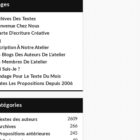
Pages
chives Des Textes
envenue Chez Nous
rte D'ecriture Créative
q
cription À Notre Atelier
 Blogs Des Auteurs De L'atelier
s Membres De L'atelier
 Suis-Je ?
ndage Pour Le Texte Du Mois
utes Les Propositions Depuis 2006
Catégories
2609
extes des auteurs
266
rchives
245
ropositions antérieures