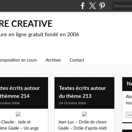
RE CREATIVE
ture en ligne gratuit fondé en 2006
proposition en cours
Archives
Contact
tes écrits autour
Textes écrits autour
 thèmme 214
du thème 213
Abo
nou
ctobre 2006
14 Octobre 2006
E
m
-Claude - Jade et
Jean-Luc – Drôle de clown
a
lme Gisèle – Un ange
Gisèle – Drôle d’après-midi