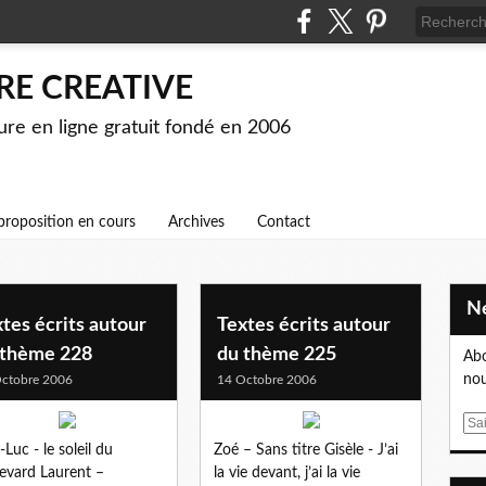
RE CREATIVE
ture en ligne gratuit fondé en 2006
proposition en cours
Archives
Contact
tes écrits autour
Textes écrits autour
 thème 228
du thème 225
Abo
nou
ctobre 2006
14 Octobre 2006
E
m
-Luc - le soleil du
Zoé – Sans titre Gisèle - J’ai
a
evard Laurent –
la vie devant, j’ai la vie