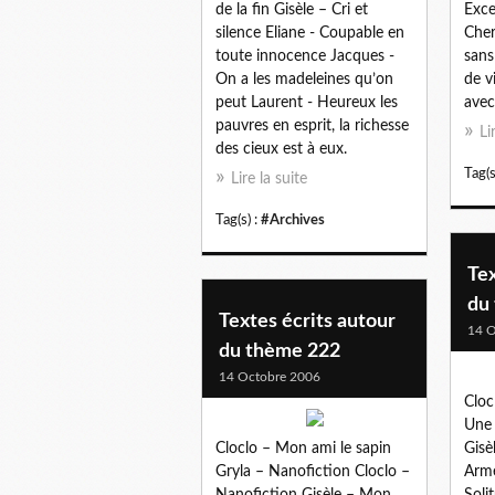
de la fin Gisèle – Cri et
Exce
silence Eliane - Coupable en
Cher
toute innocence Jacques -
sans
On a les madeleines qu’on
de v
peut Laurent - Heureux les
avec
pauvres en esprit, la richesse
Li
des cieux est à eux.
Tag(s
Lire la suite
Tag(s) :
#Archives
Tex
du
Textes écrits autour
14 O
du thème 222
14 Octobre 2006
Cloc
Une 
Cloclo – Mon ami le sapin
Gisè
Gryla – Nanofiction Cloclo –
Arme
Nanofiction Gisèle – Mon
Soli