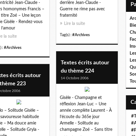
i
ntricité Jean-Claude -
derrière Jean-Claude -
l
s homonymes Francis –
Guerre ne rime pas avec
 titre Zoé – Une leçon
fraternité
Ar
ie Gisèle - Rendez-vous
Lire la suite
Bi
 l’amour
Cha
Tag(s) :
#Archives
re la suite
Fa
Ins
) :
#Archives
Les
Le
Textes écrits autour
Qui
du thème 224
So
tes écrits autour
14 Octobre 2006
To
 thème 223
ctobre 2006
Gisèle - Champagne et
réflexion Jean-Luc – Une
lo – Solitude Gisèle –
année complète Laurent - À
#T
savoureuse habitude
l’écoute du 365e jour
#A
le – Ma douce amie
Armelle - Solitude au
lle – Solitude Gryla -
champagne Zoé – Sans titre
#P
tude