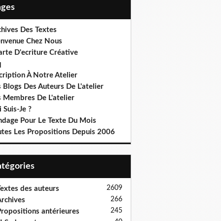
Pages
chives Des Textes
envenue Chez Nous
rte D'ecriture Créative
q
cription À Notre Atelier
 Blogs Des Auteurs De L'atelier
s Membres De L'atelier
 Suis-Je ?
ndage Pour Le Texte Du Mois
utes Les Propositions Depuis 2006
Catégories
2609
extes des auteurs
266
rchives
245
ropositions antérieures