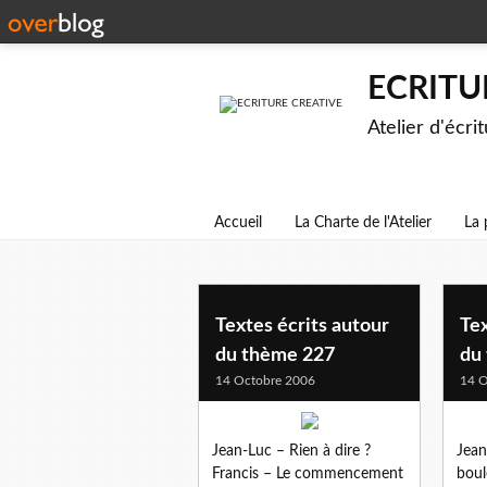
ECRITU
Atelier d'écri
Accueil
La Charte de l'Atelier
La 
archives
Textes écrits autour
Tex
du thème 227
du
14 Octobre 2006
14 O
Jean-Luc – Rien à dire ?
Jean
Francis – Le commencement
boul