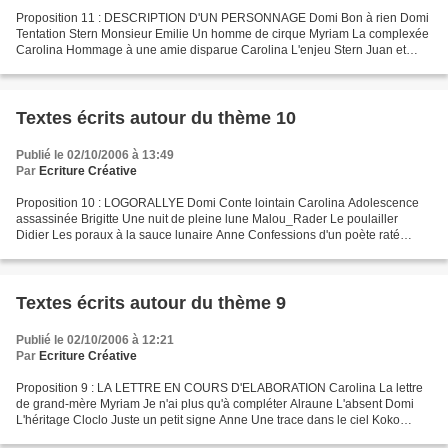
Proposition 11 : DESCRIPTION D'UN PERSONNAGE Domi Bon à rien Domi
Tentation Stern Monsieur Emilie Un homme de cirque Myriam La complexée
Carolina Hommage à une amie disparue Carolina L'enjeu Stern Juan et
Monsieur Carolina Juan et Monsieur (suite) Carolina...
Textes écrits autour du thème 10
Publié le 02/10/2006 à 13:49
Par
Ecriture Créative
Proposition 10 : LOGORALLYE Domi Conte lointain Carolina Adolescence
assassinée Brigitte Une nuit de pleine lune Malou_Rader Le poulailler
Didier Les poraux à la sauce lunaire Anne Confessions d'un poète raté
Emilie Paysage de guerre Isabel Le déménagement...
Textes écrits autour du thème 9
Publié le 02/10/2006 à 12:21
Par
Ecriture Créative
Proposition 9 : LA LETTRE EN COURS D'ELABORATION Carolina La lettre
de grand-mère Myriam Je n'ai plus qu'à compléter Alraune L'absent Domi
L'héritage Cloclo Juste un petit signe Anne Une trace dans le ciel Koko
Lettre de vie Malou_Rader Lettre du front...