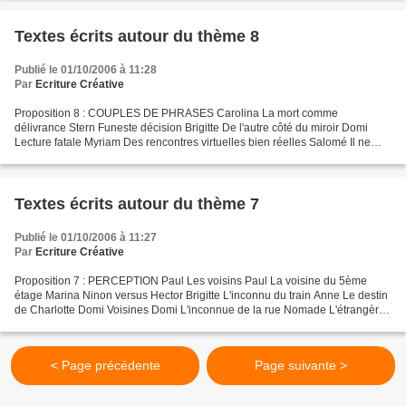
Textes écrits autour du thème 8
Publié le 01/10/2006 à 11:28
Par
Ecriture Créative
Proposition 8 : COUPLES DE PHRASES Carolina La mort comme
délivrance Stern Funeste décision Brigitte De l'autre côté du miroir Domi
Lecture fatale Myriam Des rencontres virtuelles bien réelles Salomé Il ne
s'était rien passé, rien Anne Un monde à réinventer...
Textes écrits autour du thème 7
Publié le 01/10/2006 à 11:27
Par
Ecriture Créative
Proposition 7 : PERCEPTION Paul Les voisins Paul La voisine du 5ème
étage Marina Ninon versus Hector Brigitte L'inconnu du train Anne Le destin
de Charlotte Domi Voisines Domi L'inconnue de la rue Nomade L'étrangère
Isabel L'exposition universelle Chrystelyne...
< Page précédente
Page suivante >