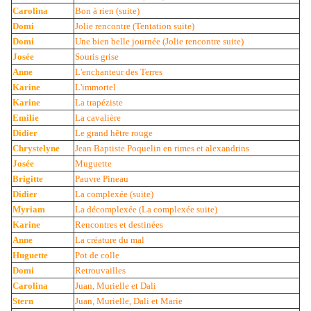
Carolina
Bon à rien (suite)
Domi
Jolie rencontre (Tentation suite)
Domi
Une bien belle journée (Jolie rencontre suite)
Josée
Souris grise
Anne
L'enchanteur des Terres
Karine
L'immortel
Karine
La trapéziste
Emilie
La cavalière
Didier
Le grand hêtre rouge
Chrystelyne
Jean Baptiste Poquelin en rimes et alexandrins
Josée
Muguette
Brigitte
Pauvre Pineau
Didier
La complexée (suite)
Myriam
La décomplexée (La complexée suite)
Karine
Rencontres et destinées
Anne
La créature du mal
Huguette
Pot de colle
Domi
Retrouvailles
Carolina
Juan, Murielle et Dali
Stern
Juan, Murielle, Dali et Marie