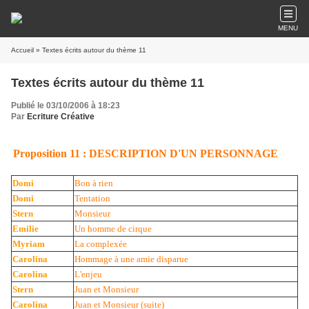
MENU
Accueil
» Textes écrits autour du thème 11
Textes écrits autour du thème 11
Publié le 03/10/2006 à 18:23
Par
Ecriture Créative
Proposition 11 : DESCRIPTION D'UN PERSONNAGE
Domi
Bon à rien
Domi
Tentation
Stern
Monsieur
Emilie
Un homme de cirque
Myriam
La complexée
Carolina
Hommage à une amie disparue
Carolina
L'enjeu
Stern
Juan et Monsieur
Carolina
Juan et Monsieur (suite)