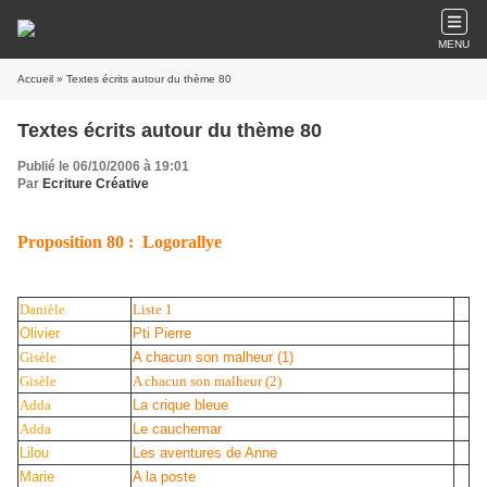
MENU
Accueil
» Textes écrits autour du thème 80
Textes écrits autour du thème 80
Publié le 06/10/2006 à 19:01
Par
Ecriture Créative
Proposition 80 : Logorallye
Danièle
Liste 1
Olivier
Pti Pierre
Gisèle
A chacun son malheur (1)
Gisèle
A chacun son malheur (2)
Adda
La crique bleue
Adda
Le cauchemar
Lilou
Les aventures de Anne
Marie
A la poste