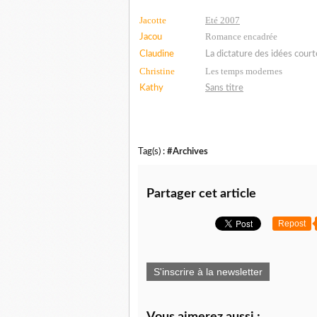
Jacotte
Eté 2007
Romance encadrée
Jacou
Claudine
La dictature des idées courte
Christine
Les temps modernes
Kathy
Sans titre
Tag(s) :
#Archives
Partager cet article
Repost
S'inscrire à la newsletter