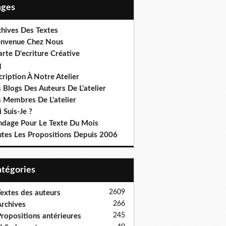
Pages
chives Des Textes
envenue Chez Nous
rte D'ecriture Créative
q
cription À Notre Atelier
 Blogs Des Auteurs De L'atelier
s Membres De L'atelier
 Suis-Je ?
ndage Pour Le Texte Du Mois
utes Les Propositions Depuis 2006
Catégories
2609
extes des auteurs
266
rchives
245
ropositions antérieures