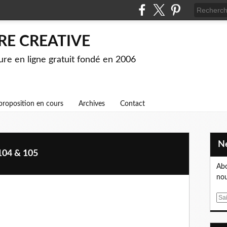
RE CREATIVE
ture en ligne gratuit fondé en 2006
proposition en cours
Archives
Contact
104 & 105
Abo
nou
E
m
a