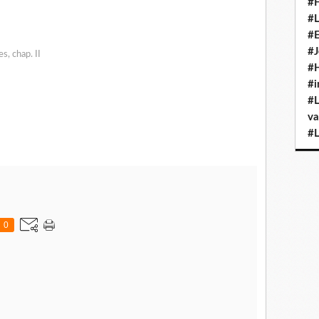
#H
#L
#E
#J
s, chap. II
#H
#i
#L
va
#L
0