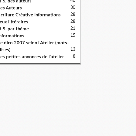
40
.S. des auteurs
30
es Auteurs
28
criture Créative Informations
28
eux littéraires
21
.S. par thème
15
nformations
e dico 2007 selon l'Atelier (mots-
13
lises)
8
es petites annonces de l'atelier