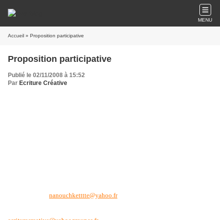
MENU
Accueil
» Proposition participative
Proposition participative
Publié le 02/11/2008 à 15:52
Par
Ecriture Créative
Dans un souhait de partage, Ecriture Créative a décidé d’innover en vous
faisant
participer
à l’élaboration de la future
proposition 41, à paraître aux
alentours du 23 novembre.
Ainsi, je demande à chaque participant qui le souhaite, de proposer un thème
ou une idée, et l’équipe d’Ecriture Créative se réunira ensuite afin de choisir
l’idée ou le thème de la proposition qui lui paraîtra le plus innovant et le
plus intéressant à traiter. Ecriture Créative en assurera la rédaction définitive.
Pour ce faire, merci d’envoyer
IMPERATIVEMENT avant le 9 novembre
l’idée ou le thème que vous aurez choisi, et ce
UNIQUEMENT
sur mon
adresse Yahoo (
nanouchketttte@yahoo.fr
)
, en précisant dans l'objet
"PROPOSITION PARTICIPATIVE". Un seul thème par participant sera admis.
Afin de garder le suspens jusqu’au bout, les idées reçues sur l’adresse