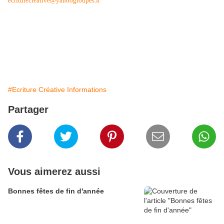
ecriturecreative@yahoogroupes.fr
ne seront pas prises en compte.
Cette nouveauté a pour but de vous faire participer de façon active et
ludique à notre atelier d’écriture. Si cette innovation vous plait, nous
pourrons proposer occasionnellement d’autres « propositions
participatives ».
L’Equipe d’EC.
#Ecriture Créative Informations
Partager
Vous aimerez aussi
Bonnes fêtes de fin d'année