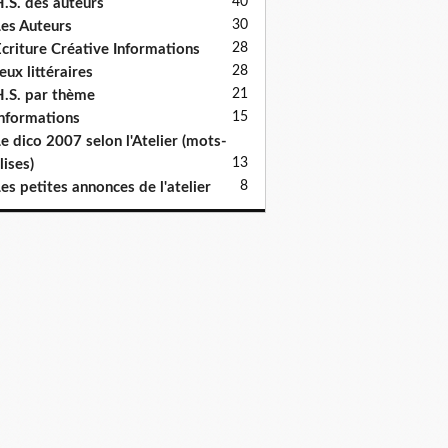
40
.S. des auteurs
30
es Auteurs
28
criture Créative Informations
28
eux littéraires
21
.S. par thème
15
nformations
e dico 2007 selon l'Atelier (mots-
13
lises)
8
es petites annonces de l'atelier