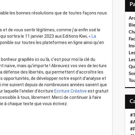
i
l
diable les bonnes résolutions que de toutes façons nous
Ar
Bi
 et de vous sentir légitimes, comme j’ai enfin osé le
Cha
ui sortira le 11 janvier 2023 aux Editions Kiwi,
« La
Fa
isponible sur toutes les plateformes en ligne ainsi qu’en
Ins
Les
heur grapillés ici ou là, c’est pour moi la clé du
Le
 naïve, mais qu’importe ! Abreuvez vos vies de lecture
Qui
la défense des libertés, qui permettent d’accroître les
So
s opportunités, de développer notre esprit d’analyse et
To
qui me suivent depuis de nombreuses années savent que
laquelle l’atelier d’écriture
Ecriture Créative
est gratuit
accessible à tous, librement. Merci de continuer à faire
oie à chaque texte que vous écrivez.
#T
#A
#P