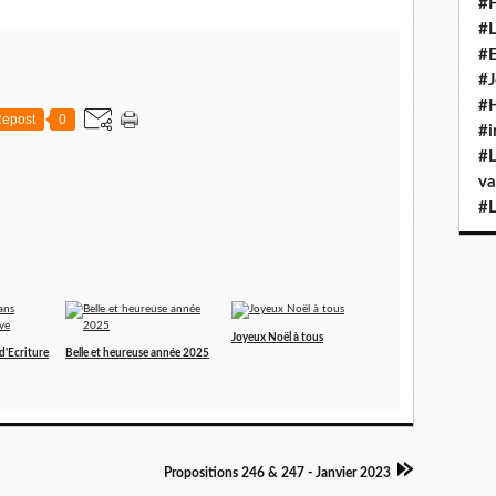
#H
#L
#E
#J
#H
epost
0
#i
#L
va
#L
Joyeux Noël à tous
d'Ecriture
Belle et heureuse année 2025
Propositions 246 & 247 - Janvier 2023