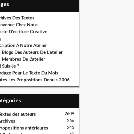
Pages
chives Des Textes
envenue Chez Nous
rte D'ecriture Créative
q
cription À Notre Atelier
 Blogs Des Auteurs De L'atelier
s Membres De L'atelier
 Suis-Je ?
ndage Pour Le Texte Du Mois
utes Les Propositions Depuis 2006
Catégories
2609
extes des auteurs
266
rchives
245
ropositions antérieures