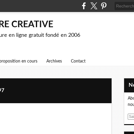
RE CREATIVE
ture en ligne gratuit fondé en 2006
proposition en cours
Archives
Contact
97
Abo
nou
E
m
a