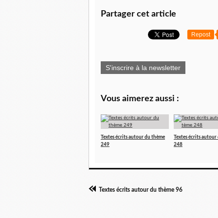
Partager cet article
Repost
S'inscrire à la newsletter
Vous aimerez aussi :
Textes écrits autour du thème
Textes écrits autour
249
248
Textes écrits autour du thème 96