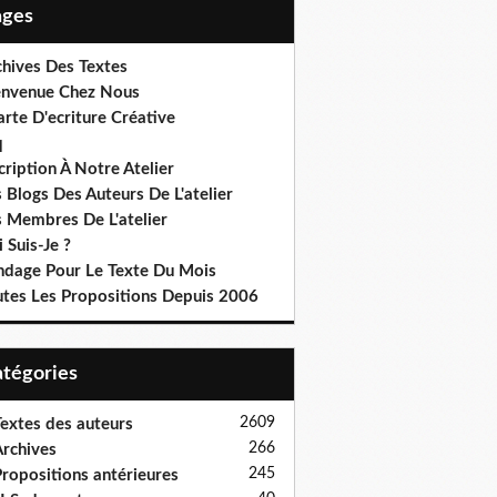
Pages
chives Des Textes
envenue Chez Nous
rte D'ecriture Créative
q
cription À Notre Atelier
 Blogs Des Auteurs De L'atelier
s Membres De L'atelier
 Suis-Je ?
ndage Pour Le Texte Du Mois
utes Les Propositions Depuis 2006
Catégories
2609
extes des auteurs
266
rchives
245
ropositions antérieures