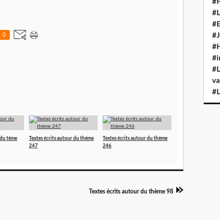
#H
#L
#E
0
#J
#H
#i
#L
va
#L
 du tème
Textes écrits autour du thème
Textes écrits autour du thème
247
246
Textes écrits autour du thème 98