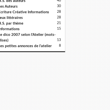
40
.S. des auteurs
30
es Auteurs
28
criture Créative Informations
28
eux littéraires
21
.S. par thème
15
nformations
e dico 2007 selon l'Atelier (mots-
13
lises)
8
es petites annonces de l'atelier