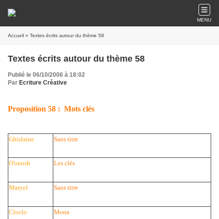
MENU
Accueil
» Textes écrits autour du thème 58
Textes écrits autour du thème 58
Publié le 06/10/2006 à 18:02
Par
Ecriture Créative
Proposition 58 : Mots clés
Ghislaine
Sans titre
O'onosh
Les clés
Maryel
Sans titre
Cloclo
Mona