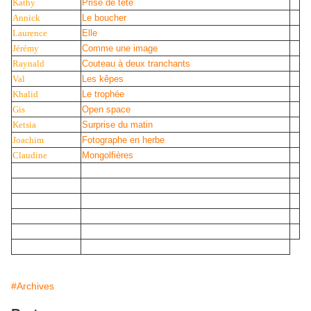
Kathy
Prise de tête
Annick
Le boucher
Laurence
Elle
Jérémy
Comme une image
Raynald
Couteau à deux tranchants
Val
Les kêpes
Khalid
Le trophée
Gis
Open space
Ketsia
Surprise du matin
Joachim
Fotographe en herbe
Claudine
Mongolfières
#Archives