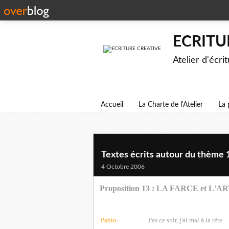
ECRITU
Atelier d'écri
Accueil
La Charte de l'Atelier
La 
Textes écrits autour du thème 
4 Octobre 2006
Proposition 13 : LA FARCE et L
Pablo
Pas ce soir, j'ai mal à la tête