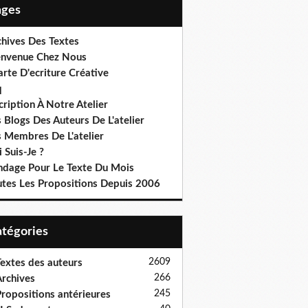
Pages
chives Des Textes
envenue Chez Nous
rte D'ecriture Créative
q
cription À Notre Atelier
 Blogs Des Auteurs De L'atelier
s Membres De L'atelier
 Suis-Je ?
ndage Pour Le Texte Du Mois
utes Les Propositions Depuis 2006
Catégories
2609
extes des auteurs
266
rchives
245
ropositions antérieures