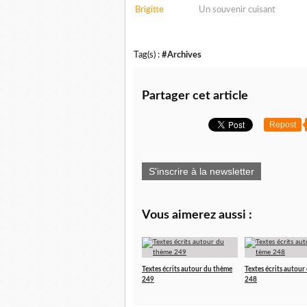
Brigitte
Un souvenir cuisant
Tag(s) :
#Archives
Partager cet article
Repost
S'inscrire à la newsletter
Vous aimerez aussi :
Textes écrits autour du thème
Textes écrits autour
249
248