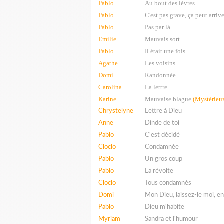
Pablo
Au bout des lèvres
Pablo
C'est pas grave, ça peut arriv
Pablo
Pas par là
Emilie
Mauvais sort
Pablo
Il était une fois
Agathe
Les voisins
Domi
Randonnée
Carolina
La lettre
Karine
Mauvaise blague
(Mystérieux
Chrystelyne
Lettre à Dieu
Anne
Dinde de toi
Pablo
C'est décidé
Cloclo
Condamnée
Pablo
Un gros coup
Pablo
La révolte
Cloclo
Tous condamnés
Domi
Mon Dieu, laissez-le moi, 
Pablo
Dieu m'habite
Myriam
Sandra et l'humour