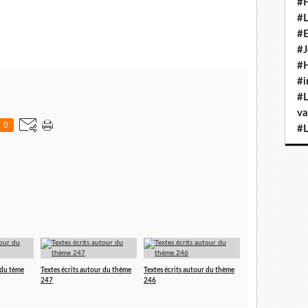
#H
#L
#E
#J
#H
#i
#L
va
0
#L
 du tème
Textes écrits autour du thème
Textes écrits autour du thème
247
246