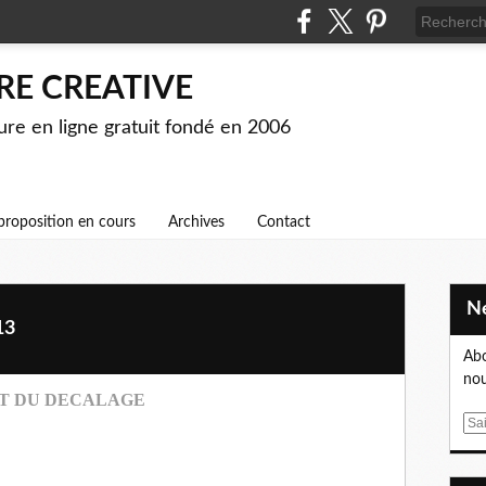
RE CREATIVE
ture en ligne gratuit fondé en 2006
proposition en cours
Archives
Contact
13
Abo
nou
'ART DU DECALAGE
E
m
a