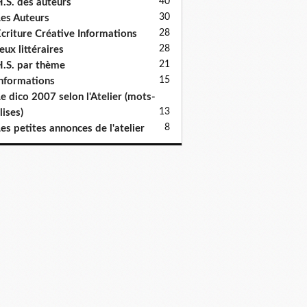
40
.S. des auteurs
30
es Auteurs
28
criture Créative Informations
28
eux littéraires
21
.S. par thème
15
nformations
e dico 2007 selon l'Atelier (mots-
13
lises)
8
es petites annonces de l'atelier