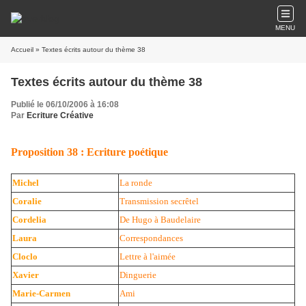
MENU
Accueil
» Textes écrits autour du thème 38
Textes écrits autour du thème 38
Publié le 06/10/2006 à 16:08
Par
Ecriture Créative
Proposition 38 : Ecriture poétique
Michel
La ronde
Coralie
Transmission secrêtel
Cordelia
De Hugo à Baudelaire
Laura
Correspondances
Cloclo
Lettre à l'aimée
Xavier
Dinguerie
Marie-Carmen
Ami