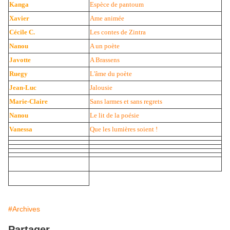
Kanga
Espèce de pantoum
Xavier
Ame animée
Cécile C.
Les contes de Zintra
Nanou
A un poète
Javotte
A Brassens
Ruegy
L'âme du poète
Jean-Luc
Jalousie
Marie-Claire
Sans larmes et sans regrets
Nanou
Le lit de la poésie
Vanessa
Que les lumières soient !
#Archives
Partager