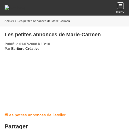
MENU
Accueil
» Les petites annonces de Marie-Carmen
Les petites annonces de Marie-Carmen
Publié le 01/07/2008 à 13:10
Par
Ecriture Créative
Oiseau solitaire cherche à grimper sur un nuage...
Recherche bouclier contre les coups (de foudre)
Recherche armure contre les fous
(d'amour)
A céder plante en souffrance dans pot craquelé !
#Les petites annonces de l'atelier
Partager