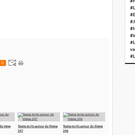
#H
#L
#E
#J
#H
#i
#L
va
#L
0
 du tème
Textes écrits autour du thème
Textes écrits autour du thème
247
246