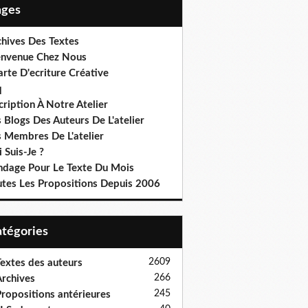
Pages
chives Des Textes
envenue Chez Nous
rte D'ecriture Créative
q
cription À Notre Atelier
 Blogs Des Auteurs De L'atelier
s Membres De L'atelier
 Suis-Je ?
ndage Pour Le Texte Du Mois
utes Les Propositions Depuis 2006
Catégories
2609
extes des auteurs
266
rchives
245
ropositions antérieures