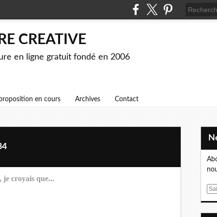
RE CREATIVE
ture en ligne gratuit fondé en 2006
proposition en cours
Archives
Contact
34
Abo
nou
 je croyais que...
E
m
a