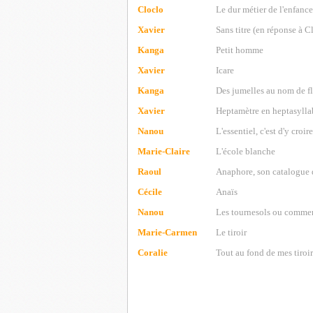
Cloclo
Le dur métier de l'enfance
Xavier
Sans titre (en réponse à C
Kanga
Petit homme
Xavier
Icare
Kanga
Des jumelles au nom de fl
Xavier
Heptamètre en heptasylla
Nanou
L'essentiel, c'est d'y croire
Marie-Claire
L'école blanche
Raoul
Anaphore, son catalogue
Cécile
Anaïs
Nanou
Les tournesols ou commen
Marie-Carmen
Le tiroir
Coralie
Tout au fond de mes tiroir