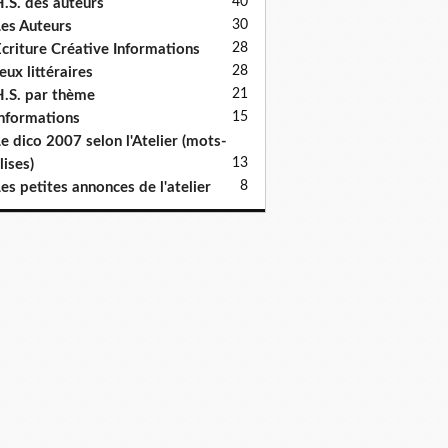
40
.S. des auteurs
30
es Auteurs
28
criture Créative Informations
28
eux littéraires
21
.S. par thème
15
nformations
e dico 2007 selon l'Atelier (mots-
13
lises)
8
es petites annonces de l'atelier