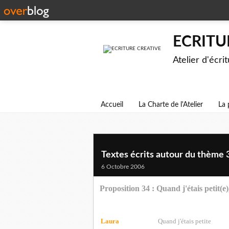
ECRITU
Atelier d'écri
Accueil
La Charte de l'Atelier
La 
Textes écrits autour du thème 
6 Octobre 2006
Proposition 34 : Quand j'étais petit(e),
Laura
Quand j'étais petite