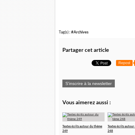
Tag(s) :
#Archives
Partager cet article
Repost
S'inscrire à la newsletter
Vous aimerez aussi :
Textes écrits autour du thème
Textes écrits autour
249
248