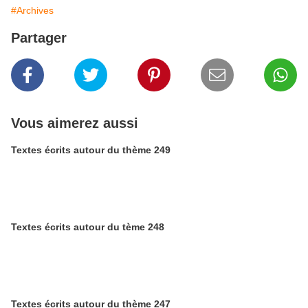
#Archives
Partager
Vous aimerez aussi
Textes écrits autour du thème 249
Textes écrits autour du tème 248
Textes écrits autour du thème 247