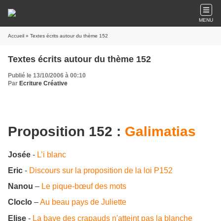
MENU
Accueil
» Textes écrits autour du thème 152
Textes écrits autour du thème 152
Publié le 13/10/2006 à 00:10
Par
Ecriture Créative
Proposition 152
:
Galimatias
Josée
-
L’i blanc
Eric
-
Discours sur la proposition de la loi P152
Nanou
–
Le pique-bœuf des mots
Cloclo
–
Au beau pays de Juliette
Elise
-
La bave des crapauds n'atteint pas la blanche