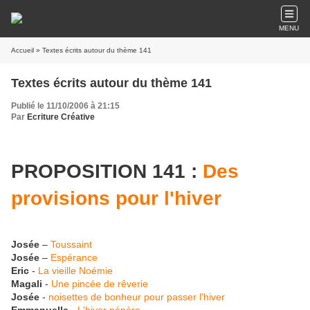
MENU
Accueil
» Textes écrits autour du thème 141
Textes écrits autour du thème 141
Publié le 11/10/2006 à 21:15
Par
Ecriture Créative
PROPOSITION 141 :
Des
provisions pour l'hiver
Josée
–
Toussaint
Josée
–
Espérance
Eric
-
La vieille Noémie
Magali
-
Une pincée de rêverie
Josée
-
noisettes de bonheur pour passer l'hiver
Emmanuelle
-
L'hiver pépère