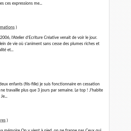
es ces expressions me...
ormations
)
2006, l’Atelier d’Ecriture Créative venait de voir le jour.
 plein de vie où s’animent sans cesse des plumes riches et
té et...
eux enfants (fils-fille) je suis fonctionnaire en cessation
e ne travaille plus que 3 jours par semaine. Le top ! J'habite
Je...
ures
)
a mémoire On y vient à pied, on ne frappe pas Ceux qui