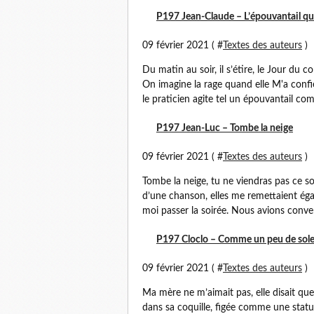
P197 Jean-Claude – L’épouvantail qu
09 février 2021 ( #
Textes des auteurs
)
Du matin au soir, il s’étire, le Jour du 
On imagine la rage quand elle M'a confi
le praticien agite tel un épouvantail comm
P197 Jean-Luc – Tombe la neige
09 février 2021 ( #
Textes des auteurs
)
Tombe la neige, tu ne viendras pas ce so
d’une chanson, elles me remettaient éga
moi passer la soirée. Nous avions conve
P197 Cloclo – Comme un peu de sole
09 février 2021 ( #
Textes des auteurs
)
Ma mère ne m’aimait pas, elle disait q
dans sa coquille, figée comme une statu