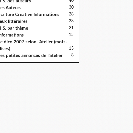
40
.S. des auteurs
30
es Auteurs
28
criture Créative Informations
28
eux littéraires
21
.S. par thème
15
nformations
e dico 2007 selon l'Atelier (mots-
13
lises)
8
es petites annonces de l'atelier