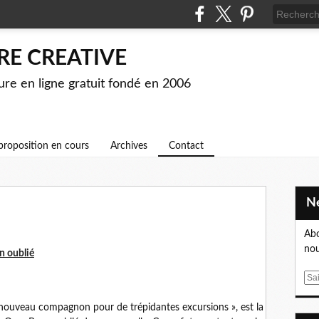
RE CREATIVE
ture en ligne gratuit fondé en 2006
proposition en cours
Archives
Contact
Abo
nou
n oublié
E
m
 nouveau compagnon pour de trépidantes excursions », est la
a