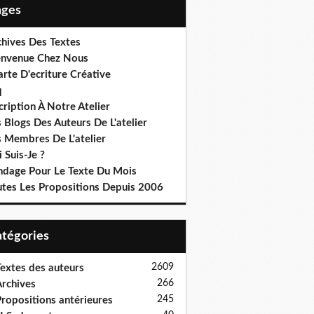
Pages
chives Des Textes
envenue Chez Nous
rte D'ecriture Créative
q
cription À Notre Atelier
 Blogs Des Auteurs De L'atelier
s Membres De L'atelier
 Suis-Je ?
ndage Pour Le Texte Du Mois
utes Les Propositions Depuis 2006
Catégories
2609
extes des auteurs
266
rchives
245
ropositions antérieures