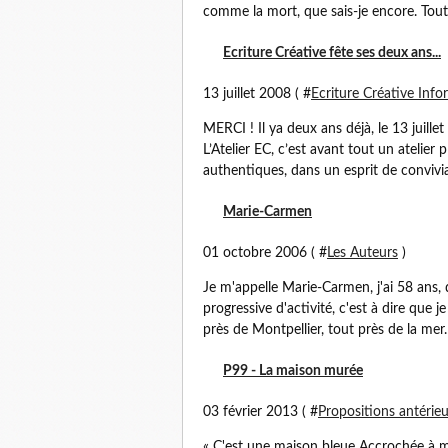
comme la mort, que sais-je encore. Tout
Ecriture Créative fête ses deux ans...
13 juillet 2008 ( #
Ecriture Créative Inf
MERCI ! Il ya deux ans déjà, le 13 juillet 
L’Atelier EC, c’est avant tout un atelier
authentiques, dans un esprit de conviviali
Marie-Carmen
01 octobre 2006 ( #
Les Auteurs
)
Je m'appelle Marie-Carmen, j'ai 58 ans, d
progressive d'activité, c'est à dire que j
près de Montpellier, tout près de la mer. 
P99 - La maison murée
03 février 2013 ( #
Propositions antérie
« C'est une maison bleue Accrochée à m