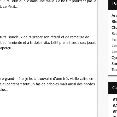
t Ours Brun oublié dans une malle. Ce ne fut pourtant pas le
i
 ce Petit...
l
Ar
Bi
Cha
Fa
rutal soucieux de rattraper son retard et de remettre de
Ins
 au farniente et à la dolce vita. L'été prenait ses aises, jouait
Les
aperçu...
Le
Qui
So
To
-grand-mère, je fis la trouvaille d'une très vieille valise en
le-ci contenait tout un tas de bricoles mais aussi des photos
lus...
#T
#A
#P