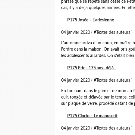
phrase que se répète sans cesse ce Peti
cas, il y a deçà quelques années. En effet,
P175 Josée – L’arlésienne
04 janvier 2020 ( #
Textes des auteurs
)
L'automne arriva d'un coup, en maître b
l'ordre dans la maison. On avait pris goût
les adolescents attardés. On s'était bien 
P175 Eric - 175 ans...déjà...
04 janvier 2020 ( #
Textes des auteurs
)
En fouinant dans le grenier de mon arrière
cuir, rongée et délavée par le temps, cel
sur plaque de verre, procédé datant de p
P175 Cloclo – Le manuscrit
04 janvier 2020 ( #
Textes des auteurs
)