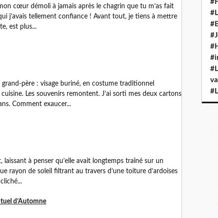
#H
on cœur démoli à jamais après le chagrin que tu m’as fait
#L
i j’avais tellement confiance ! Avant tout, je tiens à mettre
#E
e, est plus...
#J
#H
#i
#L
va
grand-père : visage buriné, en costume traditionnel
#L
la cuisine. Les souvenirs remontent. J’ai sorti mes deux cartons
ans. Comment exaucer...
t, laissant à penser qu’elle avait longtemps traîné sur un
ue rayon de soleil filtrant au travers d’une toiture d’ardoises
liché...
ituel d’Automne