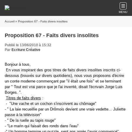
MENU
Accueil
» Proposition 67 - Faits divers insolites
Proposition 67 - Faits divers insolites
Publié le 13/06/2010 à 15:32
Par
Ecriture Créative
Bonjour à tous,
En vous inspirant des gros titres de faits divers insolites inscrits ci-
dessous (trouvés sur divers quotidiens), nous vous proposons d'écrire
un conte moderne commençant par "il était une fois" et se terminant
par " Tout est vrai parce que je l'ai inventé, disait l'écrivain Jorge Luis
Borges. ".
Titres de faits divers
:
- "Une vache et un cochon s'inscrivent au chômage"
- " La laie recueillie par un Drômois devient une vraie vedette... Juliette
passe à la télévision"
- " De la ruelle au tapis rouge"
- "Le marin qui faisait des ronds dans l'eau"
-" Un homme termine un puzzle, sept ans après l'avoir commencé"