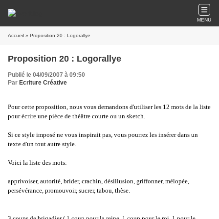
MENU
Accueil
» Proposition 20 : Logorallye
Proposition 20 : Logorallye
Publié le 04/09/2007 à 09:50
Par
Ecriture Créative
Pour cette proposition, nous vous demandons d'utiliser les 12 mots de la liste
pour écrire une pièce de théâtre courte ou un sketch.
Si ce style imposé ne vous inspirait pas, vous pourrez les insérer dans un
texte d'un tout autre style.
Voici la liste des mots:
apprivoiser, autorité, brider, crachin, désillusion, griffonner, mélopée,
persévérance, promouvoir, sucrer, tabou, thèse.
3 coups de brigadier ( 1 coup pour la reine, 1 coup pour le roi, 1 pour le