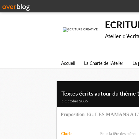
ECRITU
Atelier d'écri
Accueil
La Charte de l'Atelier
La 
Textes écrits autour du thème 
5 Octobre 2006
Proposition 16 : LES MAMANS A
Cloclo
Pour la fête des mères