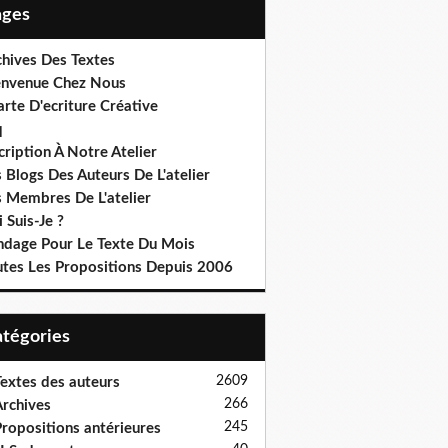
Pages
chives Des Textes
envenue Chez Nous
rte D'ecriture Créative
q
cription À Notre Atelier
 Blogs Des Auteurs De L'atelier
s Membres De L'atelier
 Suis-Je ?
ndage Pour Le Texte Du Mois
utes Les Propositions Depuis 2006
Catégories
2609
extes des auteurs
266
rchives
245
ropositions antérieures