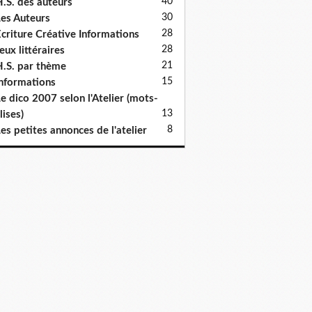
40
.S. des auteurs
30
es Auteurs
28
criture Créative Informations
28
eux littéraires
21
.S. par thème
15
nformations
e dico 2007 selon l'Atelier (mots-
13
lises)
8
es petites annonces de l'atelier