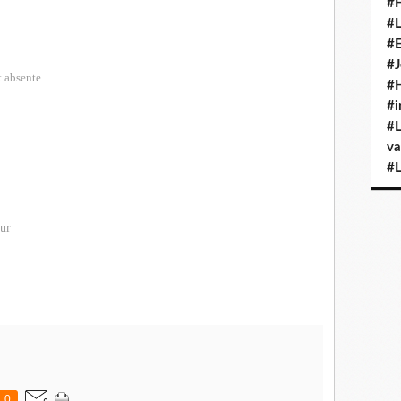
#H
#L
#E
#J
t absente
#H
#i
#L
va
#L
ur
0