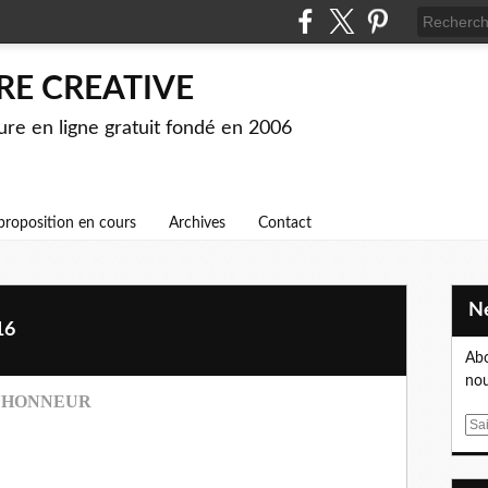
RE CREATIVE
ture en ligne gratuit fondé en 2006
proposition en cours
Archives
Contact
16
Abo
nou
 L'HONNEUR
E
m
a