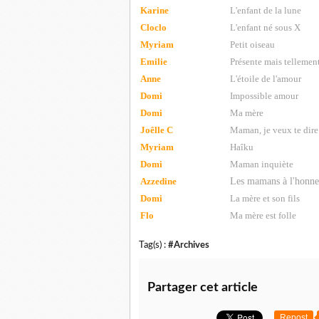
Karine
L'enfant de la lune
Cloclo
L'enfant né sous X
Myriam
Petit oiseau
Emilie
Présente mais tellemen
Anne
L'étoile de l'amour
Domi
Impossible amour
Domi
Ma mère
Joêlle C
Maman, je veux te dire
Myriam
Haîku
Domi
Maman inquiète
Azzedine
Les mamans à l'honne
Domi
La mère et son fils
Flo
Ma mère est folle
Tag(s) :
#Archives
Partager cet article
Repost