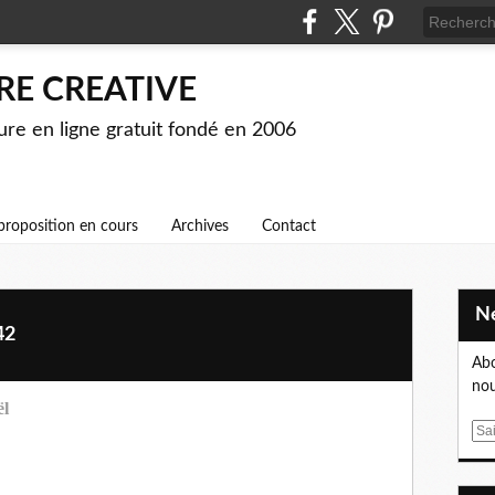
RE CREATIVE
ture en ligne gratuit fondé en 2006
proposition en cours
Archives
Contact
42
Abo
nou
ël
E
m
a