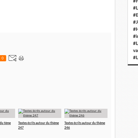
#H
#L
#E
#J
#H
#i
#L
va
#L
0
 du tème
Textes écrits autour du thème
Textes écrits autour du thème
247
246