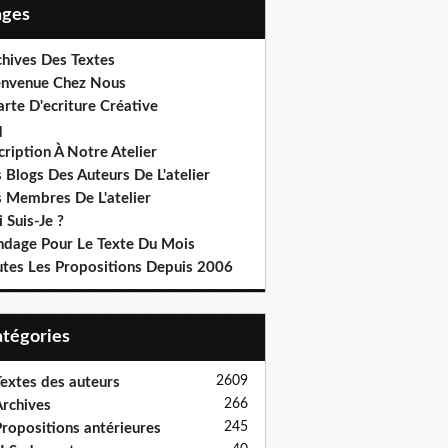
Pages
chives Des Textes
envenue Chez Nous
rte D'ecriture Créative
q
cription À Notre Atelier
 Blogs Des Auteurs De L'atelier
s Membres De L'atelier
 Suis-Je ?
ndage Pour Le Texte Du Mois
utes Les Propositions Depuis 2006
Catégories
2609
extes des auteurs
266
rchives
245
ropositions antérieures