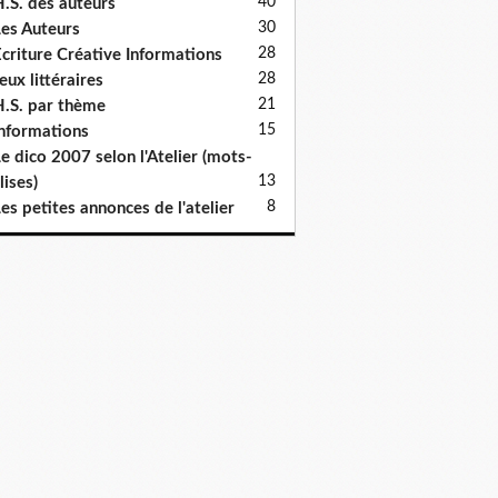
40
.S. des auteurs
30
es Auteurs
28
criture Créative Informations
28
eux littéraires
21
.S. par thème
15
nformations
e dico 2007 selon l'Atelier (mots-
13
lises)
8
es petites annonces de l'atelier