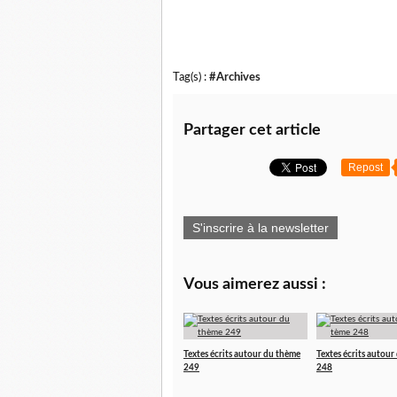
Tag(s) :
#Archives
Partager cet article
Repost
S'inscrire à la newsletter
Vous aimerez aussi :
Textes écrits autour du thème
Textes écrits autour
249
248