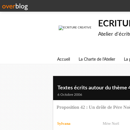
ECRITU
Atelier d'écri
Accueil
La Charte de l'Atelier
La 
Textes écrits autour du thème 
6 Octobre 2006
Proposition 42 : Un drôle de Père No
Sylvana
Mère Noël