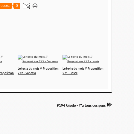
epost
0
Le texte du mois // Proposition
Le texte du mois // Proposition
Proposition
272 - Vanessa
271 - Josée
P194 Gisèle - Y’a tous ces gens