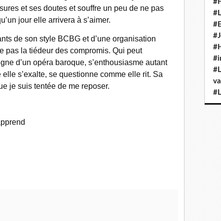
#H
ures et ses doutes et souffre un peu de ne pas
#L
u’un jour elle arrivera à s’aimer.
#E
#J
rants de son style BCBG et d’une organisation
#H
ère pas la tiédeur des compromis. Qui peut
#i
digne d’un opéra baroque, s’enthousiasme autant
#L
 elle s’exalte, se questionne comme elle rit. Sa
va
ue je suis tentée de me reposer.
#L
 apprend