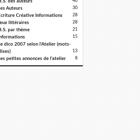
40
.S. des auteurs
30
es Auteurs
28
criture Créative Informations
28
eux littéraires
21
.S. par thème
15
nformations
e dico 2007 selon l'Atelier (mots-
13
lises)
8
es petites annonces de l'atelier