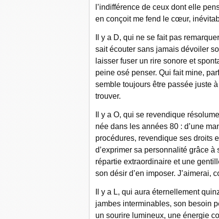
l’indifférence de ceux dont elle pens
en conçoit me fend le cœur, inévita
Il y a D, qui ne se fait pas remarque
sait écouter sans jamais dévoiler so
laisser fuser un rire sonore et spon
peine osé penser. Qui fait mine, parf
semble toujours être passée juste à 
trouver.
Il y a O, qui se revendique résolum
née dans les années 80 : d’une man
procédures, revendique ses droits 
d’exprimer sa personnalité grâce à
répartie extraordinaire et une gent
son désir d’en imposer. J’aimerai, 
Il y a L, qui aura éternellement quin
jambes interminables, son besoin pe
un sourire lumineux, une énergie co