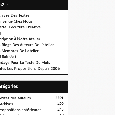
Pages
chives Des Textes
envenue Chez Nous
rte D'ecriture Créative
q
cription À Notre Atelier
 Blogs Des Auteurs De L'atelier
s Membres De L'atelier
 Suis-Je ?
ndage Pour Le Texte Du Mois
utes Les Propositions Depuis 2006
Catégories
2609
extes des auteurs
266
rchives
245
ropositions antérieures