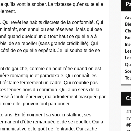
i
e qu’ils vont la snober. La tristesse qu’ensuite elle
l
blement.
Ar
r. Qui revêt les habits discrets de la conformité. Qui
Bi
n intérêt, son ennui ou ses réserves. Mais qui ose
Cha
tané quand quelqu’un dit tout haut ce qu’elle a à
Fa
ois, de se rebeller (sans grande crédibilité). Qui
Ins
côté de ce qu’elle espérait. Je lui souhaite de se
Les
Le
Qui
ent de gauche, comme on peut l’être quand on est
So
ière romantique et paradoxale. Qui connaît les
To
et réclame fermement un cadre. Qui n’oublie pas
 ses tenues hors du commun. Qui a un sens de la
illesse à toute épreuve, maladroitement masquée par
comme elle, pouvoir tout pardonner.
#T
ze ans. En témoignent sa voix cristalline, ses
#A
rmanent d’être remarquée et de se rebeller. Qui a
#P
mmunicative et le goût de l’entraide. Qui cache