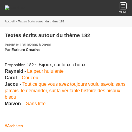
MENU
Accueil
» Textes écrits autour du thème 182
Textes écrits autour du thème 182
Publié le 13/10/2006 à 20:06
Par
Ecriture Créative
Bijoux, cailloux, choux..
Proposition 182 :
Raynald
-
La peur hululante
Carol
–
Coucou
Jacou
-
Tout ce que vous avez toujours voulu savoir, sans
jamais le demander, sur la véritable histoire des bisoux
bisou
Maivon
–
Sans titre
#Archives