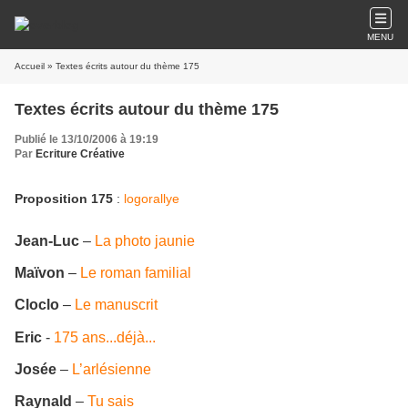
MENU
Accueil
» Textes écrits autour du thème 175
Textes écrits autour du thème 175
Publié le 13/10/2006 à 19:19
Par
Ecriture Créative
Proposition 175
:
logorallye
Jean-Luc
–
La photo jaunie
Maïvon
–
Le roman familial
Cloclo
–
Le manuscrit
Eric
-
175 ans...déjà...
Josée
–
L’arlésienne
Raynald
–
Tu sais