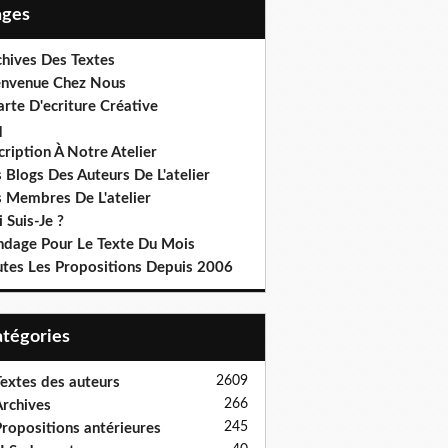
Pages
chives Des Textes
envenue Chez Nous
rte D'ecriture Créative
q
cription À Notre Atelier
 Blogs Des Auteurs De L'atelier
s Membres De L'atelier
 Suis-Je ?
ndage Pour Le Texte Du Mois
utes Les Propositions Depuis 2006
Catégories
2609
extes des auteurs
266
rchives
245
ropositions antérieures