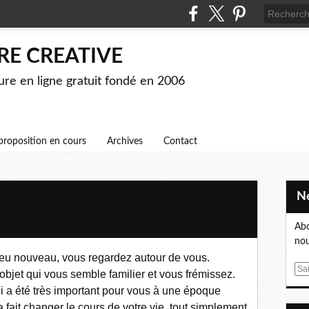
RE CREATIVE
ture en ligne gratuit fondé en 2006
proposition en cours
Archives
Contact
Abo
nou
ieu nouveau, vous regardez autour de vous.
E
jet qui vous semble familier et vous frémissez.
m
ui a été très important pour vous à une époque
a
 fait changer le cours de votre vie, tout simplement