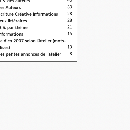
40
.S. des auteurs
30
es Auteurs
28
criture Créative Informations
28
eux littéraires
21
.S. par thème
15
nformations
e dico 2007 selon l'Atelier (mots-
13
lises)
8
es petites annonces de l'atelier