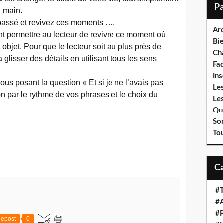
i
n main.
l
passé et revivez ces moments ….
Ar
nt permettre au lecteur de revivre ce moment où
Bi
 objet. Pour que le lecteur soit au plus près de
Cha
à glisser des détails en utilisant tous les sens
Fa
Ins
us posant la question « Et si je ne l’avais pas
Les
n par le rythme de vos phrases et le choix du
Le
Qui
So
To
#T
#A
#P
epost
0