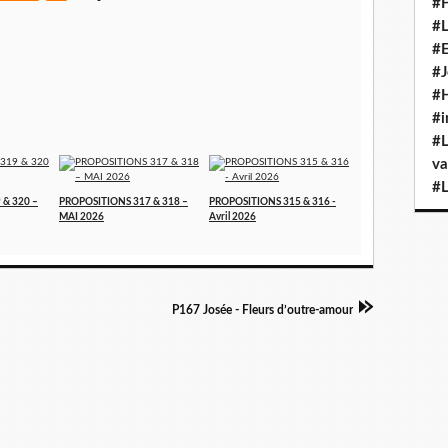
#H
#L
#E
#J
#H
#i
#L
va
#L
 & 320 –
PROPOSITIONS 317 & 318 –
PROPOSITIONS 315 & 316 -
MAI 2026
Avril 2026
P167 Josée - Fleurs d’outre-amour