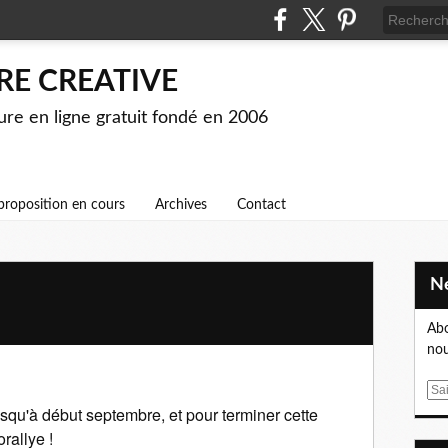
RE CREATIVE
ture en ligne gratuit fondé en 2006
proposition en cours
Archives
Contact
Abo
nou
E
jusqu'à début septembre, et pour
terminer cette
m
a
rallye !