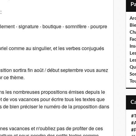
i
l
:
Ar
ement - signature - boutique - somnifère - pourpre
Bi
Cha
Fa
Ins
uriel comme au singulier, et les verbes conjugués
Les
Le
Qui
ition sortira fin août / début septembre vous aurez
So
sur ce thème.
To
s les nombreuses propositions émises depuis le
é et de vos vacances pour écrire tous les textes que
s de bien préciser le numéro de la proposition dans
#T
#A
nnes vacances et n'oubliez pas de profiter de ces
#P
écriture et nous pondre des petits textes comme