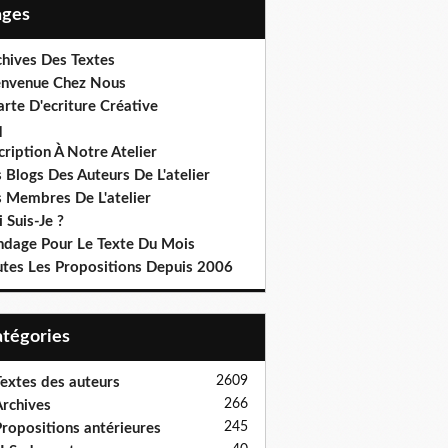
Pages
chives Des Textes
envenue Chez Nous
rte D'ecriture Créative
q
cription À Notre Atelier
 Blogs Des Auteurs De L'atelier
s Membres De L'atelier
 Suis-Je ?
ndage Pour Le Texte Du Mois
utes Les Propositions Depuis 2006
Catégories
2609
extes des auteurs
266
rchives
245
ropositions antérieures