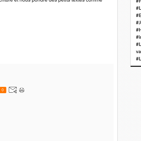
#H
#L
#E
#J
#H
#i
#L
va
#L
0