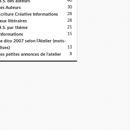
40
.S. des auteurs
30
es Auteurs
28
criture Créative Informations
28
eux littéraires
21
.S. par thème
15
nformations
e dico 2007 selon l'Atelier (mots-
13
lises)
8
es petites annonces de l'atelier