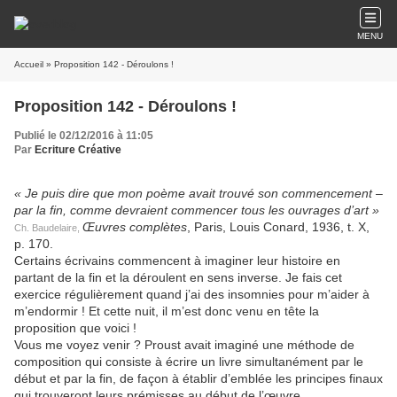
MENU
Accueil
» Proposition 142 - Déroulons !
Proposition 142 - Déroulons !
Publié le 02/12/2016 à 11:05
Par
Ecriture Créative
«
Je puis dire que mon poème avait trouvé son commencement –
par la fin, comme devraient commencer tous les ouvrages d’art »
Œuvres complètes
, Paris, Louis Conard, 1936, t. X,
Ch. Baudelaire,
p. 170.
Certains écrivains commencent à imaginer leur histoire en
partant de la fin et la déroulent en sens inverse. Je fais cet
exercice régulièrement quand j’ai des insomnies pour m’aider à
m’endormir ! Et cette nuit, il m’est donc venu en tête la
proposition que voici !
Vous me voyez venir ? Proust avait imaginé une méthode de
composition qui consiste à écrire un livre simultanément par le
début et par la fin, de façon à établir d’emblée les principes finaux
qui trouveront leurs prémisses au début de l’œuvre.